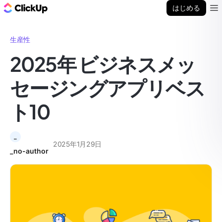
ClickUp ブログ
はじめる
Ope
生産性
2025年 ビジネスメッ
セージングアプリベス
ト10
_
2025年1月29日
_no-author