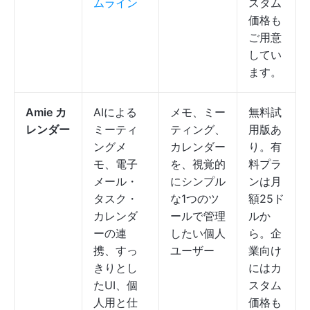
ムライン
スタム
価格も
ご用意
してい
ます。
Amie カ
AIによる
メモ、ミー
無料試
レンダー
ミーティ
ティング、
用版あ
ングメ
カレンダー
り。有
モ、電子
を、視覚的
料プラ
メール・
にシンプル
ンは月
タスク・
な1つのツ
額25ド
カレンダ
ールで管理
ルか
ーの連
したい個人
ら。企
携、すっ
ユーザー
業向け
きりとし
にはカ
たUI、個
スタム
人用と仕
価格も