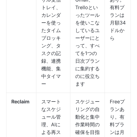
トレイ、
Trelloとい
有料プ
カレンダ
ったツール
ランは
ーを使っ
を使いこな
月額34
たタイム
しているユ
ドルか
ブロッキ
ーザーにと
ら
ング、タ
って、すべ
スクの記
てを1つの
録、連携
日次プラン
機能、集
に集約する
中タイマ
のに役立ち
ー
ます
Reclaim
スマート
スケジュー
Freeプ
なスケジ
リングの自
ランあ
ュール管
動化と集中
り。有
理、AIに
作業時間の
料プラ
よる再ス
確保を目指
ンは月