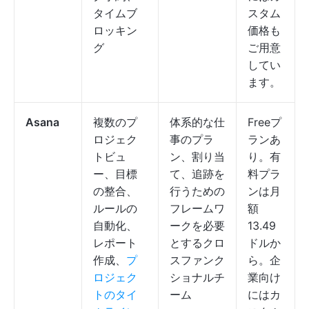
タイムブ
スタム
ロッキン
価格も
グ
ご用意
してい
ます。
Asana
複数のプ
体系的な仕
Freeプ
ロジェク
事のプラ
ランあ
トビュ
ン、割り当
り。有
ー、目標
て、追跡を
料プラ
の整合、
行うための
ンは月
ルールの
フレームワ
額
自動化、
ークを必要
13.49
レポート
とするクロ
ドルか
作成、
プ
スファンク
ら。企
ロジェク
ショナルチ
業向け
トのタイ
ーム
にはカ