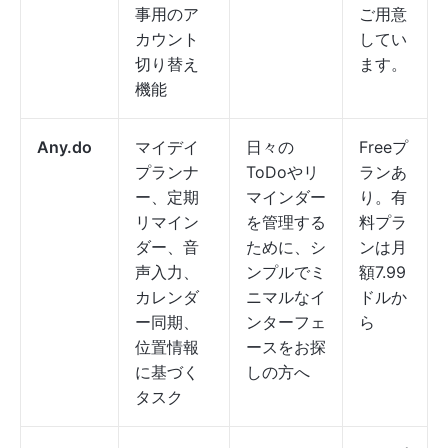
事用のア
ご用意
カウント
してい
切り替え
ます。
機能
Any.do
マイデイ
日々の
Freeプ
プランナ
ToDoやリ
ランあ
ー、定期
マインダー
り。有
リマイン
を管理する
料プラ
ダー、音
ために、シ
ンは月
声入力、
ンプルでミ
額7.99
カレンダ
ニマルなイ
ドルか
ー同期、
ンターフェ
ら
位置情報
ースをお探
に基づく
しの方へ
タスク