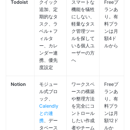
Todoist
クイック
スマートな
Freeプ
追加、定
機能を犠牲
ランあ
期的なタ
にしない、
り。有
スク、ラ
軽量なタス
料プラ
ベル＋フ
ク管理ツー
ンは月
ィルタ
ルを探して
額4ド
ー、カレ
いる個人ユ
ルから
ンダー連
ーザーの方
携、優先
へ
度設定
Notion
モジュー
ワークスペ
Freeプ
ル式ブロ
ースの構築
ランあ
ック、
や整理方法
り。有
Calendly
を完全にコ
料プラ
との連
ントロール
ンは月
携
、デー
したい作成
額12ド
タベース
者やチーム
ルか