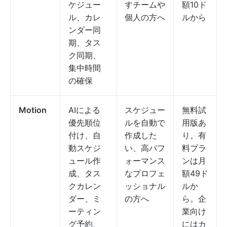
ケジュー
すチームや
額10ド
ル、カレ
個人の方へ
ルから
ンダー同
期、タス
ク同期、
集中時間
の確保
Motion
AIによる
スケジュー
無料試
優先順位
ルを自動で
用版あ
付け、自
作成した
り。有
動スケジ
い、高パフ
料プラ
ュール作
ォーマンス
ンは月
成、タス
なプロフェ
額49ド
クカレン
ッショナル
ルか
ダー、ミ
の方へ
ら。企
ーティン
業向け
グ予約、
にはカ