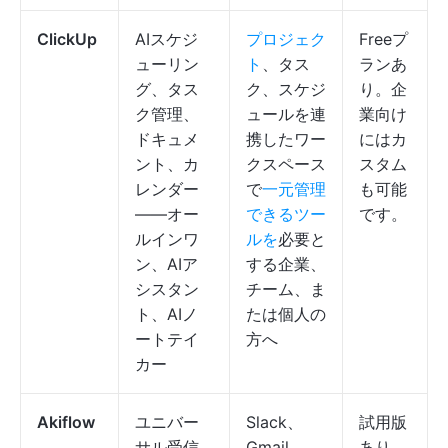
ClickUp
AIスケジ
プロジェク
Freeプ
ューリン
ト
、タス
ランあ
グ、タス
ク、スケジ
り。企
ク管理、
ュールを連
業向け
ドキュメ
携したワー
にはカ
ント、カ
クスペース
スタム
レンダー
で
一元管理
も可能
——オー
できるツー
です。
ルインワ
ルを
必要と
ン、AIア
する企業、
シスタン
チーム、ま
ト、AIノ
たは個人の
ートテイ
方へ
カー
Akiflow
ユニバー
Slack、
試用版
サル受信
Gmail、
あり。