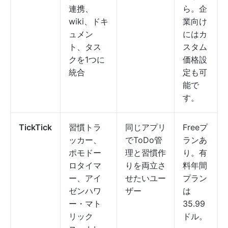
連携、
ら。企
wiki、ドキ
業向け
ュメン
にはカ
ト、タス
スタム
クを1つに
価格設
統合
定も可
能で
す。
TickTick
習慣トラ
同じアプリ
Freeプ
ッカー、
でToDo管
ランあ
ポモドー
理と習慣作
り。有
ロタイマ
りを両立さ
料年間
ー、アイ
せたいユー
プラン
ゼンハワ
ザー
は
ー・マト
35.99
リック
ドル。