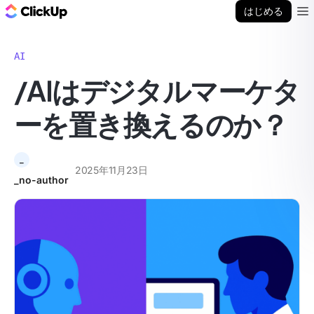
ClickUp ブログ
はじめる
Ope
AI
/AIはデジタルマーケタ
ーを置き換えるのか？
_
2025年11月23日
_no-author