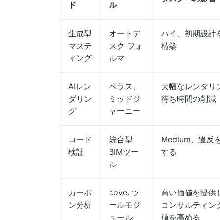
ド
ル
生成型
オートデ
ハイ、初期設計
マステ
スク フォ
構築
ィング
ルマ
AIレン
ベラス、
大幅なレンダリ
ダリン
ミッドジ
待ち時間の削減
グ
ャーニー
コード
統合型
Medium、違反
検証
BIMツー
する
ル
カーボ
cove. ツ
高い価値を提供
ン分析
ールモジ
コンサルティン
ュール
値を高める