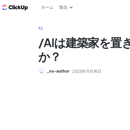
ClickUp ブログ
ホーム
製品
AI
/AIは建築家を置
か？
_no-author
2025年11月16日
_