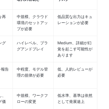
を再
中規模、クラウド
低品質な出力はキュ
環境のセットアッ
レーションが必要
プが必要
ング
ハイレベル、プラ
Medium、詳細が幻
グアンドプレイ
覚を起こす可能性が
あります
を報告
中程度、モデル管
低、人的レビューが
理の規律が必要
必要
し、
中規模、ワークフ
低水準、基準は依然
グ価
ローの変更
として発展途上