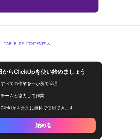
TABLE OF CONTENTS
日からClickUpを使い始めましょう
すべての作業を一か所で管理
チームと協力して作業
ClickUpを永久に無料で使用できます
始める