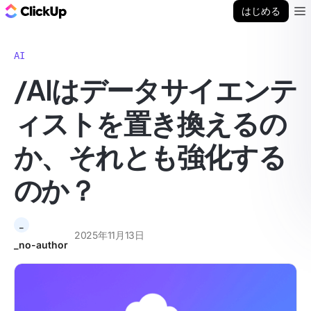
ClickUp ブログ
はじめる
Ope
AI
/AIはデータサイエンテ
ィストを置き換えるの
か、それとも強化する
のか？
_
2025年11月13日
_no-author