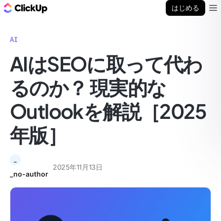
ClickUp ブログ
はじめる
Ope
AI
AIはSEOに取って代わ
るのか？ 現実的な
Outlookを解説［2025
年版］
_
2025年11月13日
_no-author