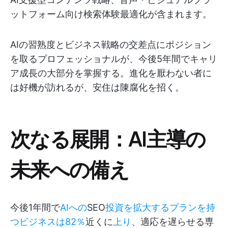
ットフォーム向け検索体験最適化が含まれます。
AIの習熟度とビジネス戦略の交差点にポジション
を取るプロフェッショナルが、今後5年間でキャリ
ア成長の大部分を掌握する。進化を厭わない者に
は好機が訪れるが、安住は陳腐化を招く。
次なる展開：AI主導の
未来への備え
今後1年間で
AIへの
SEO
投資を拡大するプランを持
つビジネスは82％
近くに
上り
、適応を遅らせる専