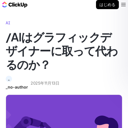
ClickUp ブログ
はじめる
Ope
AI
/AIはグラフィックデ
ザイナーに取って代わ
るのか？
_
2025年11月13日
_no-author