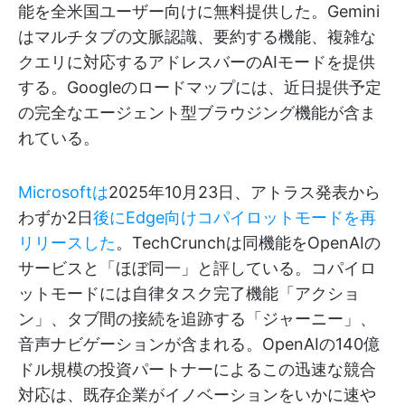
能を全米国ユーザー向けに無料提供した。Gemini
はマルチタブの文脈認識、要約する機能、複雑な
クエリに対応するアドレスバーのAIモードを提供
する。Googleのロードマップには、近日提供予定
の完全なエージェント型ブラウジング機能が含ま
れている。
Microsoftは
2025年10月23日、アトラス発表から
わずか2日
後にEdge向けコパイロットモードを再
リリースした
。TechCrunchは同機能をOpenAIの
サービスと「ほぼ同一」と評している。コパイロ
ットモードには自律タスク完了機能「アクショ
ン」、タブ間の接続を追跡する「ジャーニー」、
音声ナビゲーションが含まれる。OpenAIの140億
ドル規模の投資パートナーによるこの迅速な競合
対応は、既存企業がイノベーションをいかに速や