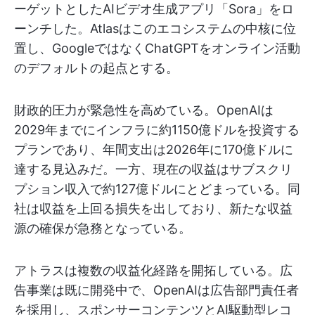
ーゲットとしたAIビデオ生成アプリ「Sora」をロ
ーンチした。Atlasはこのエコシステムの中核に位
置し、GoogleではなくChatGPTをオンライン活動
のデフォルトの起点とする。
財政的圧力が緊急性を高めている。OpenAIは
2029年までにインフラに約1150億ドルを投資する
プランであり、年間支出は2026年に170億ドルに
達する見込みだ。一方、現在の収益はサブスクリ
プション収入で約127億ドルにとどまっている。同
社は収益を上回る損失を出しており、新たな収益
源の確保が急務となっている。
アトラスは複数の収益化経路を開拓している。広
告事業は既に開発中で、OpenAIは広告部門責任者
を採用し、スポンサーコンテンツとAI駆動型レコ