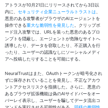
アトラスが10月21日にリリースされてから3日以
内に、
セキュリティ企業ニューラルトラストは
、
悪意のある攻撃者がブラウザのAIエージェントを
操作できる
重大な脆弱性を発見した
。クリップボ
ード注入攻撃では、URLを装った悪意のあるプロ
ンプトを隠蔽し、エージェントが危険なサイトへ
誘導したり、データを窃取したり、不正購入を行
ったり、ユーザーの認識なしにソーシャルメディ
アへ投稿したりすることを可能にする。
NeuralTrustはまた、OAuthトークンが暗号化され
ずに保存されていることを発見し、不正なアカウ
ントアクセスリスクを指摘した。さらに、悪意の
あるブラウザ拡張機能は偽のAIサイドバーをオー
バーレイ表示し、ユーザーを騙してデータ流出コ
マンドを実行させる可能性がある。
同様の脆弱性