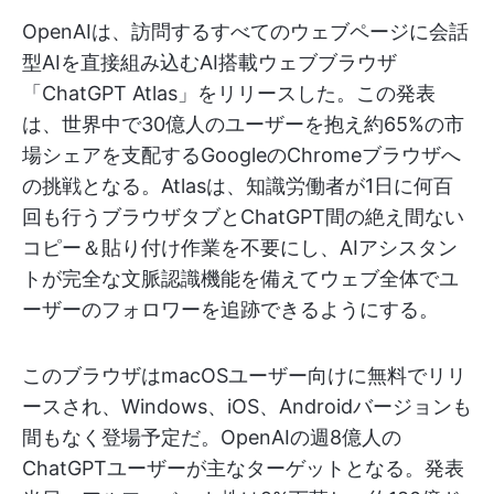
OpenAIは、訪問するすべてのウェブページに会話
型AIを直接組み込むAI搭載ウェブブラウザ
「ChatGPT Atlas」をリリースした。この発表
は、世界中で30億人のユーザーを抱え約65%の市
場シェアを支配するGoogleのChromeブラウザへ
の挑戦となる。Atlasは、知識労働者が1日に何百
回も行うブラウザタブとChatGPT間の絶え間ない
コピー＆貼り付け作業を不要にし、AIアシスタン
トが完全な文脈認識機能を備えてウェブ全体でユ
ーザーのフォロワーを追跡できるようにする。
このブラウザはmacOSユーザー向けに無料でリリ
ースされ、Windows、iOS、Androidバージョンも
間もなく登場予定だ。OpenAIの週8億人の
ChatGPTユーザーが主なターゲットとなる。発表