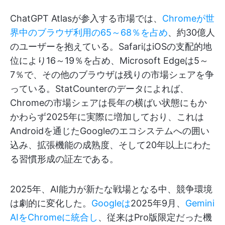
ChatGPT Atlasが参入する市場では、
Chromeが世
界中のブラウザ利用の65～68％を占め
、約30億人
のユーザーを抱えている。SafariはiOSの支配的地
位により16～19％を占め、Microsoft Edgeは5～
7％で、その他のブラウザは残りの市場シェアを争
っている。StatCounterのデータによれば、
Chromeの市場シェアは長年の横ばい状態にもか
かわらず2025年に実際に増加しており、これは
Androidを通じたGoogleのエコシステムへの囲い
込み、拡張機能の成熟度、そして20年以上にわた
る習慣形成の証左である。
2025年、AI能力が新たな戦場となる中、競争環境
は劇的に変化した。
Googleは
2025年9月、
Gemini
AIをChromeに統合し
、従来はPro版限定だった機