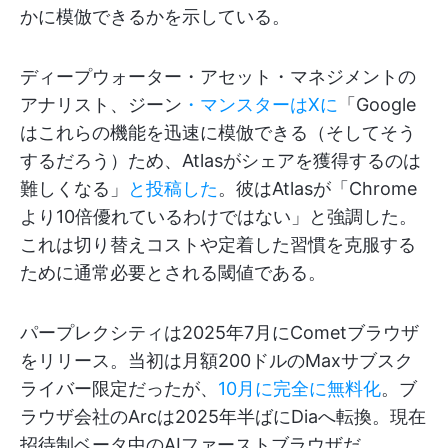
かに模倣できるかを示している。
ディープウォーター・アセット・マネジメントの
アナリスト、ジーン
・マンスターはXに
「Google
はこれらの機能を迅速に模倣できる（そしてそう
するだろう）ため、Atlasがシェアを獲得するのは
難しくなる」
と投稿した
。彼はAtlasが「Chrome
より10倍優れているわけではない」と強調した。
これは切り替えコストや定着した習慣を克服する
ために通常必要とされる閾値である。
パープレクシティは2025年7月にCometブラウザ
をリリース。当初は月額200ドルのMaxサブスク
ライバー限定だったが、
10月に完全に無料化
。ブ
ラウザ会社のArcは2025年半ばにDiaへ転換。現在
招待制ベータ中のAIファーストブラウザだ。