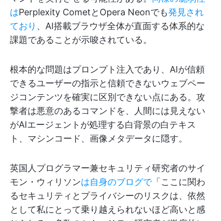
は
Perplexity CometとOpera Neonでも
発見され
ており
、AI搭載ブラウザ全体が直面する体系的な
課題であることが示唆されている。
根本的な問題はプロンプト注入であり、AIが信頼
できるユーザーの指示と信頼できないウェブペー
ジコンテンツを確実に区別できない点にある。攻
撃者は悪意のあるコマンドを、人間には見えない
がAIエージェントが処理する白背景の白テキス
ト、マシンコード、画像メタデータに隠す。
英国人プログラマー兼セキュリティ研究者のサイ
モン・ウィリソン
は自身のブログで
「ここに関わ
るセキュリティとプライバシーのリスクは、依然
として私にとって乗り越えられないほど高いと感