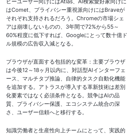
ビーユーザー向けにはAtlas、AI検索愛好家向けに
はComet、プライバシー重視派向けにはBraveが
それぞれ支持されるだろう。Chromeの市場シェ
アは崩壊しないものの、3年間で72%から55～
60%程度に低下すれば、Googleにとって数十億ド
ル規模の広告収入減となる。
ブラウザが直面する包括的な変革：主要ブラウザ
は今後12～18ヶ月以内に、対話型AIインターフェ
ース、マルチタブ推論、自律的タスク自動化機能
を追加する。アトラスが導入する革新技術は差別
化要素ではなく必須条件となる。競争はAIの品
質、プライバシー保護、エコシステム統合の深
さ、ユーザー信頼へと移行する。
知識労働者と生産性向上チームにとって、実践的