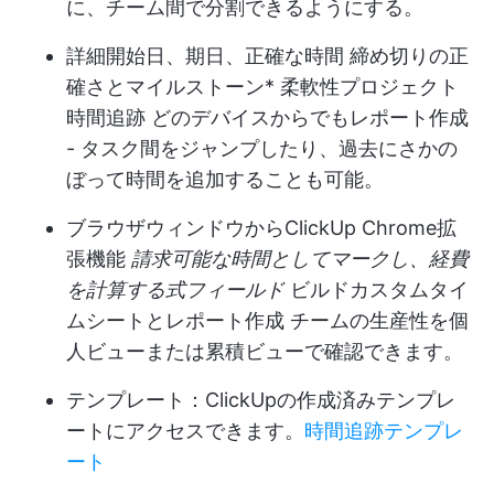
に、チーム間で分割できるようにする。
詳細
開始日、期日、正確な時間
締め切りの正
確さと
マイルストーン
* 柔軟性
プロジェクト
時間追跡
どのデバイスからでもレポート作成
- タスク間をジャンプしたり、過去にさかの
ぼって時間を追加することも可能。
ブラウザウィンドウから
ClickUp Chrome拡
張機能
請求可能な時間としてマークし、経費
を計算する
式フィールド
ビルド
カスタムタイ
ムシートとレポート作成
チームの生産性を個
人ビューまたは累積ビューで確認できます。
テンプレート：ClickUpの作成済みテンプレ
ートにアクセスできます。
時間追跡テンプレ
ート