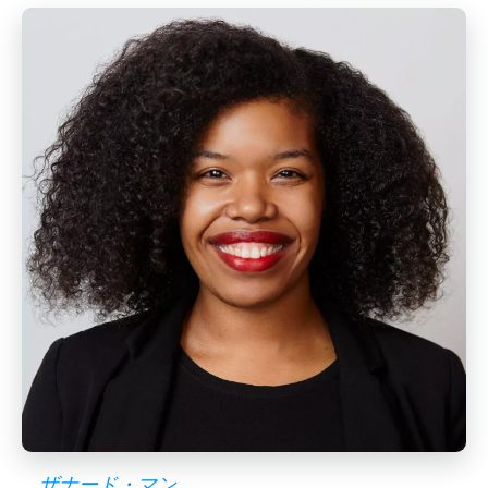
_
_ザナード・マン