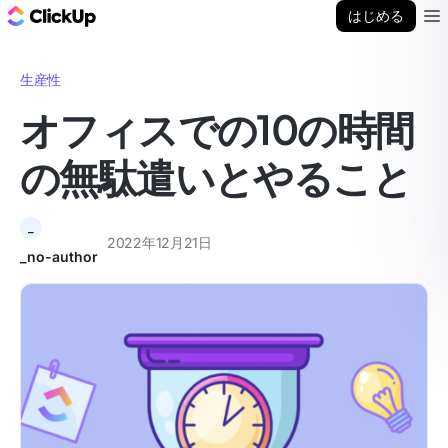
ClickUp ブログ
はじめる
Ope
生産性
オフィスでの10の時間
の無駄遣いとやること
_
2022年12月21日
_no-author