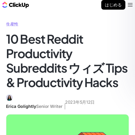
ClickUp ブログ
はじめる
Ope
生産性
10 Best Reddit
Productivity
Subreddits ウィズ Tips
& Productivity Hacks
2023年5月12日
Erica Golightly
Senior Writer