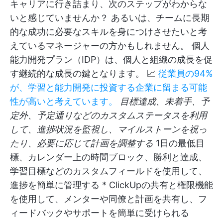
キャリアに行き詰まり、次のステップがわからな
いと感じていませんか？ あるいは、チームに長期
的な成功に必要なスキルを身につけさせたいと考
えているマネージャーの方かもしれません。 個人
能力開発プラン（IDP）は、個人と組織の成長を促
す継続的な成長の鍵となります。 📈
従業員の94%
が、学習と能力開発に投資する企業に留まる可能
性が高いと考えています。
目標達成、未着手、予
定外、予定通りなどのカスタムステータスを利用
して、進捗状況を監視し、マイルストーンを祝っ
たり、必要に応じて計画を調整する
1日の最低目
標、カレンダー上の時間ブロック、勝利と達成、
学習目標などのカスタムフィールドを使用して、
進捗を簡単に管理する * ClickUpの共有と権限機能
を使用して、メンターや同僚と計画を共有し、フ
ィードバックやサポートを簡単に受けられる