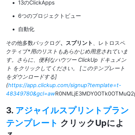
13のClickApps
6つのプロジェクトビュー
自動化
その他多数バックログ
、スプリント
、レトロスペ
クティブ*
用のリストもあらかじめ用意されていま
す。さらに、便利なハウツー
ClickUp ドキュメン
ト
をクリックしてください。 [このテンプレート
をダウンロードする]
(
https://app.clickup.com/signup?template=t-
48349780&gcl=aw
R0NMLjE3MDY0OTk0OTMuQ2p
3.
アジャイルスプリントプラン
テンプレート
クリックUpによ