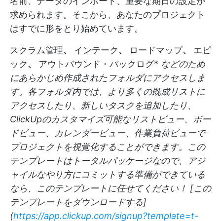
名前、データのインポート、重要な期日の設定が
求められます。そこから、あなたのプロジェクト
はすでに形をとり始めています。
スクラム管理
、
インテーク
、
ロードマップ
、
エピ
ック
、
アウトバウンド・バックログ*
などのため
にあらかじめ作成されたフォルダにアクセスしま
す。各フォルダ内では、より多くの既成リストに
アクセスしたり、新しいタスクを追加したり、
ClickUpのカスタマイズ可能なリストビュー、ボー
ドビュー、カレンダービュー、作業負荷ビューで
プロジェクトを視覚化することができます。この
テンプレートはトータルパッケージなので、アジ
ャイルなやり方にコミットする準備ができている
なら、このテンプレートに任せてください！ [この
テンプレートをダウンロードする]
(
https://app.clickup.com/signup?template=t-