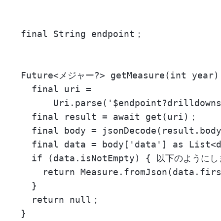
  final String endpoint；

  Future<メジャー?> getMeasure(int year) 
    final uri =

        Uri.parse('$endpoint?drilldowns
    final result = await get(uri)；

    final body = jsonDecode(result.body
    final data = body['data'] as List<d
    if (data.isNotEmpty) { 以下のようにし
      return Measure.fromJson(data.firs
    }

    return null；
