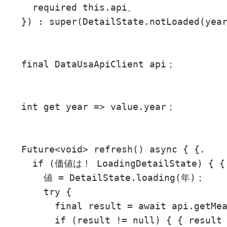
    required this.api、

  }) : super(DetailState.notLoaded(year
  final DataUsaApiClient api；

  int get year => value.year；

  Future<void> refresh() async { {.

    if (価値は！ LoadingDetailState) { {
      値 = DetailState.loading(年)；

      try {

        final result = await api.getMea
        if (result != null) { { result 