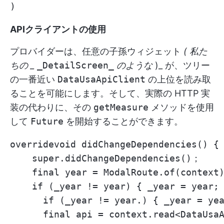
APIクライアントの使用
プロバイダーは、任意の子孫ウィジェット
(
私た
ちの _
_DetailScreen_
のような
)_ が、ツリー
の一番近い
DataUsaApiClient
の上位を読み取
ることを可能にします。そして、実際の HTTP 実
装の代わりに、その
getMeasure
メソッドを使用
して
Future
を開始することができます。
overridevoid didChangeDependencies()
    super.didChangeDependencies()；

    final year = ModalRoute.of(context)
    if (_year != year) { _year = year; 
      if (_year != year.) { _year = yea
      final api = context.read<DataUsaA