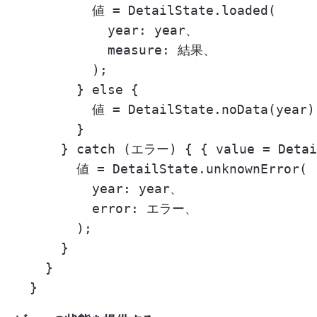
          値 = DetailState.loaded(

            year: year、

            measure: 結果、

          );

        } else {

          値 = DetailState.noData(year)
        }

      } catch (エラー) { { value = Detail
        値 = DetailState.unknownError(

          year: year、

          error: エラー、

        );

      }

    }
