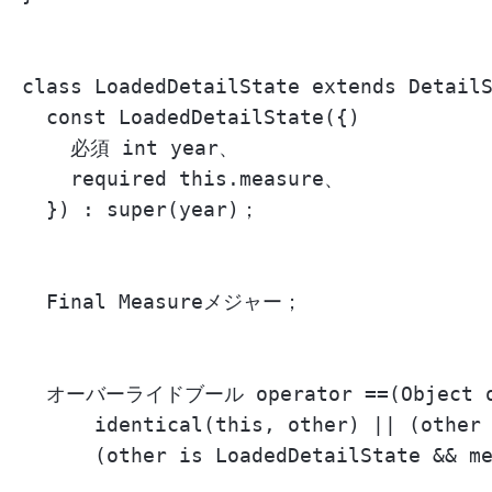
class LoadedDetailState extends Det
  const LoadedDetailState({)

    必須 int year、

    required this.measure、

  }) : super(year)；

  Final Measureメジャー；

  オーバーライドブール operator ==(Object ot
      identical(this, other) || (other 
      (other is LoadedDetailState && me