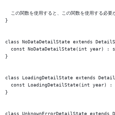
  この関数を使用すると、この関数を使用する必要が
}

class NoDataDetailState extends Det
  const NoDataDetailState(int year) : s
}

class LoadingDetailState extends D
  const LoadingDetailState(int year) : 
}

class UnknownErrorDetailState exten