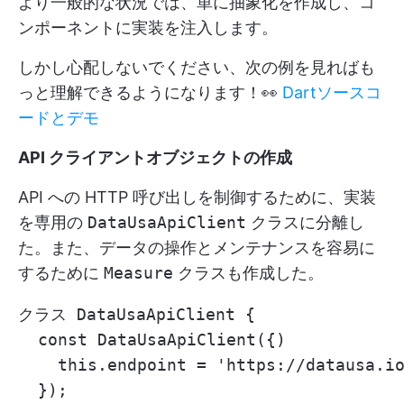
より一般的な状況では、単に抽象化を作成し、コ
ンポーネントに実装を注入します。
しかし心配しないでください、次の例を見ればも
っと理解できるようになります！👀
Dartソースコ
ードとデモ
API クライアントオブジェクトの作成
API への HTTP 呼び出しを制御するために、実装
を専用の
DataUsaApiClient
クラスに分離し
た。また、データの操作とメンテナンスを容易に
するために
Measure
クラスも作成した。
クラス DataUsaApiClient {

  const DataUsaApiClient({)

    this.endpoint = 'https://datausa.io
  });
