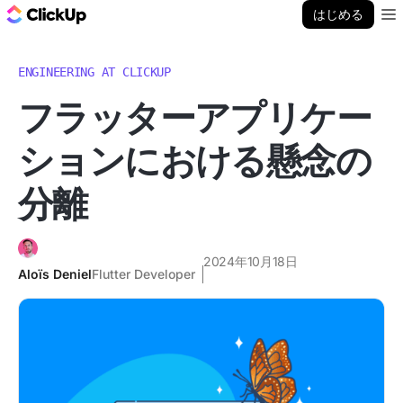
ClickUp ブログ
はじめる
Ope
ENGINEERING AT CLICKUP
フラッターアプリケー
ションにおける懸念の
分離
2024年10月18日
Aloïs Deniel
Flutter Developer