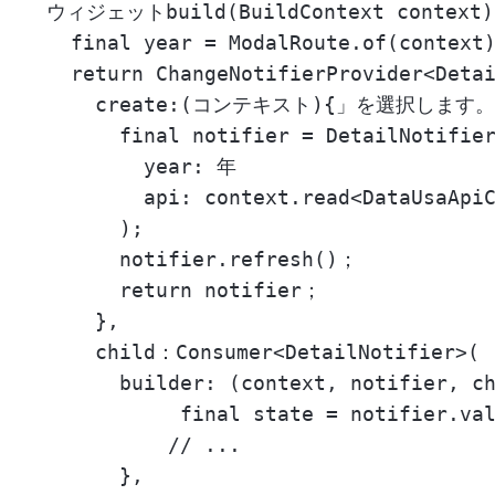
  ウィジェットbuild(BuildContext context)
    final year = ModalRoute.of(context)
    return ChangeNotifierProvider<Detai
      create:(コンテキスト){」を選択します。

        final notifier = DetailNotifier
          year: 年

          api: context.read<DataUsaApiC
        );

        notifier.refresh()；

        return notifier；

      },

      child：Consumer<DetailNotifier>(

        builder: (context, notifier, ch
             final state = notifier.val
            // ...

        },
