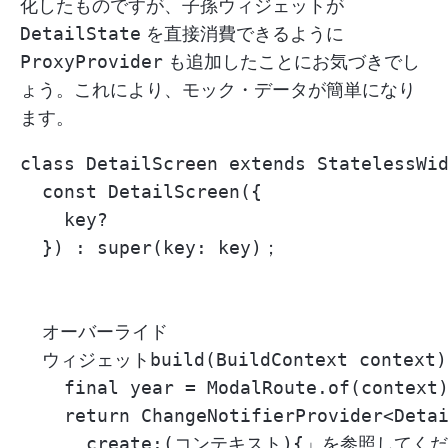
化したものですが、子孫ウィジェットが
DetailState
を直接消費できるように
ProxyProvider
も追加したことにお気づきでし
ょう。これにより、モック・データが簡単になり
ます。
class DetailScreen extends Stateles
  const DetailScreen({

    key?

  }) : super(key: key)；

  オーバーライド

  ウィジェットbuild(BuildContext context)
    final year = ModalRoute.of(context)
    return ChangeNotifierProvider<Detai
      create:(コンテキスト){」を参照してくだ