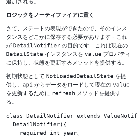
追加される。
ロジックをノーティファイアに置く
さて、ステートの表現ができたので、そのインス
タンスをどこかに保存する必要があります - これ
が
DetailNotifier
の目的です。これは現在の
DetailState
インスタンスを
value
プロパティ
に保持し、状態を更新するメソッドを提供する。
初期状態として
NotLoadedDetailState
を提
供し、
api
からデータをロードして現在の
value
を更新するために
refresh
メソッドを提供す
る。
class DetailNotifier extends ValueNotif
  DetailNotifier({

    required int year、
