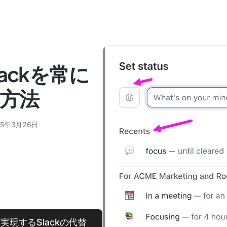
ackを常に
方法
25年3月26日
現するSlackの代替