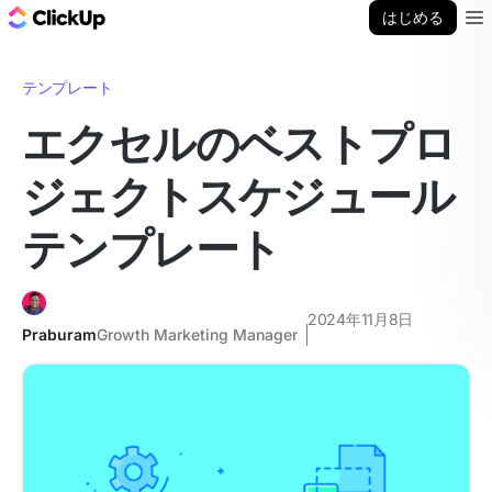
ClickUp ブログ
はじめる
Ope
テンプレート
エクセルのベストプロ
ジェクトスケジュール
テンプレート
2024年11月8日
Praburam
Growth Marketing Manager