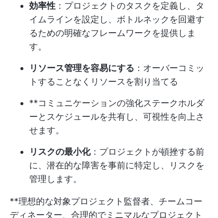
効率性
：プロジェクトのタスクを定義し、タ
イムラインを設定し、ボトルネックを回避す
るための明確なフレームワークを提供しま
す。
リソース管理を容易にする
：オーバーコミッ
トすることなくリソースを割り当てる
**コミュニケーションの強化ステークホルダ
ーとスケジュールを共有し、可視性を向上さ
せます。
リスクの最小化
：プロジェクトが頓挫する前
に、潜在的な障害を事前に特定し、リスクを
管理します。
**理想的な対象プロジェクト監督者、チームコー
ディネーター、合理的でミニマルなプロジェクト