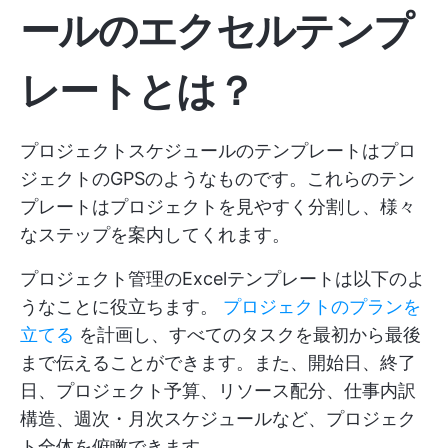
ールのエクセルテンプ
レートとは？
プロジェクトスケジュールのテンプレートはプロ
ジェクトのGPSのようなものです。これらのテン
プレートはプロジェクトを見やすく分割し、様々
なステップを案内してくれます。
プロジェクト管理のExcelテンプレートは以下のよ
うなことに役立ちます。
プロジェクトのプランを
立てる
を計画し、すべてのタスクを最初から最後
まで伝えることができます。また、開始日、終了
日、プロジェクト予算、リソース配分、仕事内訳
構造、週次・月次スケジュールなど、プロジェク
ト全体を俯瞰できます。