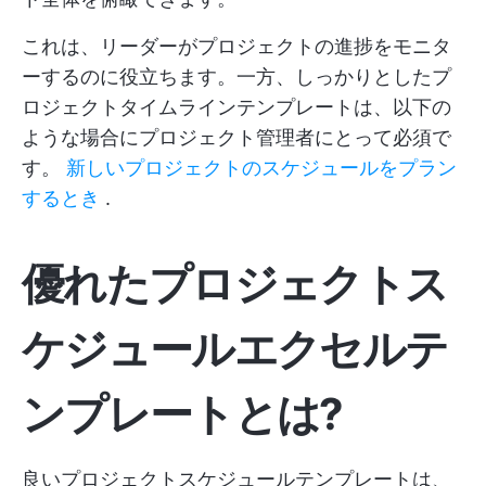
これは、リーダーがプロジェクトの進捗をモニタ
ーするのに役立ちます。一方、しっかりとしたプ
ロジェクトタイムラインテンプレートは、以下の
ような場合にプロジェクト管理者にとって必須で
す。
新しいプロジェクトのスケジュールをプラン
するとき
.
優れたプロジェクトス
ケジュールエクセルテ
ンプレートとは?
良いプロジェクトスケジュールテンプレートは、