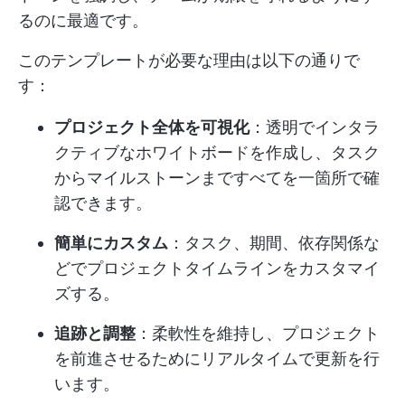
るのに最適です。
このテンプレートが必要な理由は以下の通りで
す：
プロジェクト全体を可視化
：透明でインタラ
クティブなホワイトボードを作成し、タスク
からマイルストーンまですべてを一箇所で確
認できます。
簡単にカスタム
：タスク、期間、依存関係な
どでプロジェクトタイムラインをカスタマイ
ズする。
追跡と調整
：柔軟性を維持し、プロジェクト
を前進させるためにリアルタイムで更新を行
います。