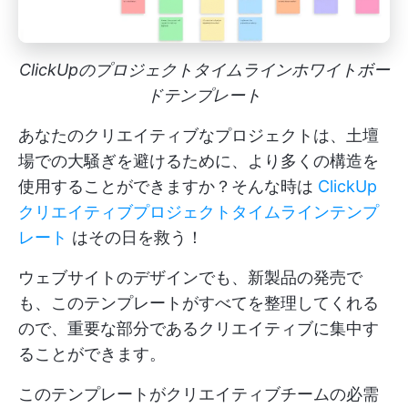
ClickUpのプロジェクトタイムラインホワイトボー
ドテンプレート
あなたのクリエイティブなプロジェクトは、土壇
場での大騒ぎを避けるために、より多くの構造を
使用することができますか？そんな時は
ClickUp
クリエイティブプロジェクトタイムラインテンプ
レート
はその日を救う！
ウェブサイトのデザインでも、新製品の発売で
も、このテンプレートがすべてを整理してくれる
ので、重要な部分であるクリエイティブに集中す
ることができます。
このテンプレートがクリエイティブチームの必需