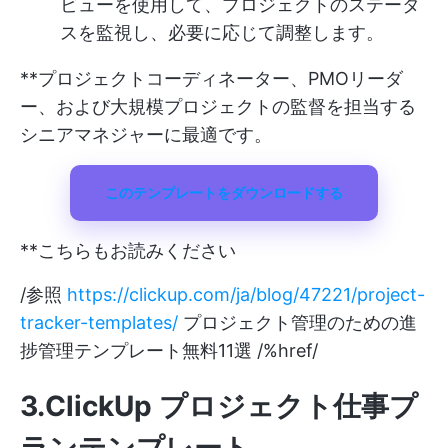
ビューを使用して、プロジェクトのステータ
スを監視し、必要に応じて調整します。
**プロジェクトコーディネーター、PMOリーダ
ー、および大規模プロジェクトの監督を担当する
シニアマネジャーに最適です。
このテンプレートをダウンロードする
**こちらもお読みください
/参照
https://clickup.com/ja/blog/47221/project-
tracker-templates/
プロジェクト管理のための進
捗管理テンプレート無料11選 /%href/
3.ClickUp プロジェクト仕事プ
ランテンプレート