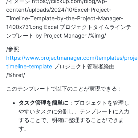
/イメージ
https://clickup.com/blog/wp-
content/uploads/2024/10/Excel-Project-
Timeline-Template-by-the-Project-Manager-
1400x731.png
Excel プロジェクトタイムラインテ
ンプレート by Project Manager /%img/
/参照
https://www.projectmanager.com/templates/proje
timeline-template
プロジェクト管理者経由
/%href/
このテンプレートで以下のことが実現できる：
タスク管理を簡単に
：プロジェクトを管理し
やすいタスクに分割し、テンプレートに入力
することで、明確に整理することができま
す。