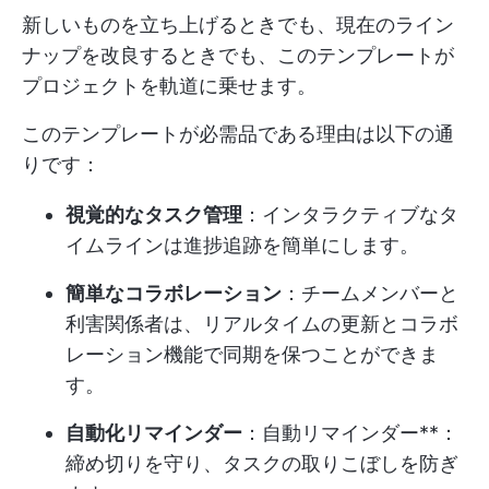
新しいものを立ち上げるときでも、現在のライン
ナップを改良するときでも、このテンプレートが
プロジェクトを軌道に乗せます。
このテンプレートが必需品である理由は以下の通
りです：
視覚的なタスク管理
：インタラクティブなタ
イムラインは進捗追跡を簡単にします。
簡単なコラボレーション
：チームメンバーと
利害関係者は、リアルタイムの更新とコラボ
レーション機能で同期を保つことができま
す。
自動化リマインダー
：自動リマインダー**：
締め切りを守り、タスクの取りこぼしを防ぎ