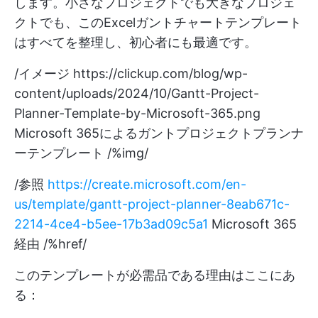
します。小さなプロジェクトでも大きなプロジェ
クトでも、このExcelガントチャートテンプレート
はすべてを整理し、初心者にも最適です。
/イメージ
https://clickup.com/blog/wp-
content/uploads/2024/10/Gantt-Project-
Planner-Template-by-Microsoft-365.png
Microsoft 365によるガントプロジェクトプランナ
ーテンプレート /%img/
/参照
https://create.microsoft.com/en-
us/template/gantt-project-planner-8eab671c-
2214-4ce4-b5ee-17b3ad09c5a1
Microsoft 365
経由 /%href/
このテンプレートが必需品である理由はここにあ
る：