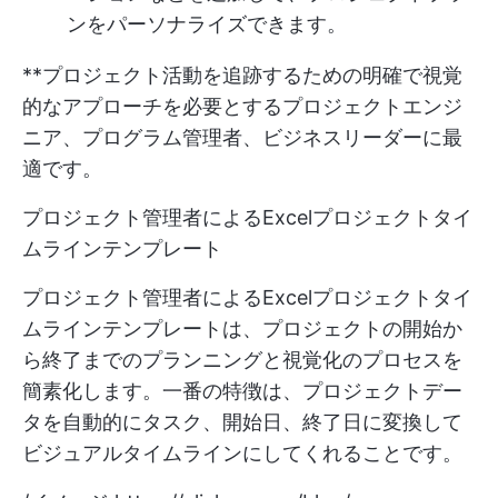
ンをパーソナライズできます。
**プロジェクト活動を追跡するための明確で視覚
的なアプローチを必要とするプロジェクトエンジ
ニア、プログラム管理者、ビジネスリーダーに最
適です。
プロジェクト管理者によるExcelプロジェクトタイ
ムラインテンプレート
プロジェクト管理者によるExcelプロジェクトタイ
ムラインテンプレートは、プロジェクトの開始か
ら終了までのプランニングと視覚化のプロセスを
簡素化します。一番の特徴は、プロジェクトデー
タを自動的にタスク、開始日、終了日に変換して
ビジュアルタイムラインにしてくれることです。