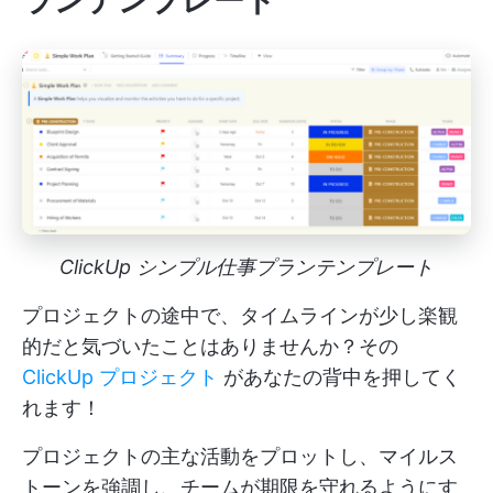
ClickUp シンプル仕事プランテンプレート
プロジェクトの途中で、タイムラインが少し楽観
的だと気づいたことはありませんか？その
ClickUp プロジェクト
があなたの背中を押してく
れます！
プロジェクトの主な活動をプロットし、マイルス
トーンを強調し、チームが期限を守れるようにす