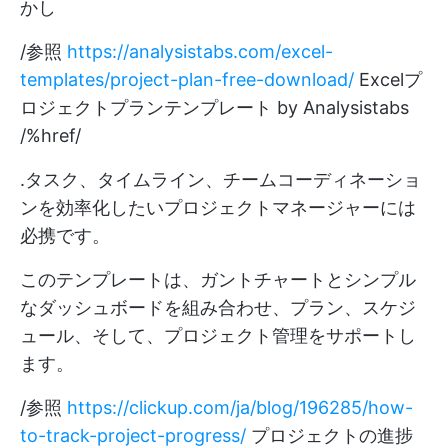
かし
/参照
https://analysistabs.com/excel-
templates/project-plan-free-download/
Excelプ
ロジェクトプランテンプレート by Analysistabs
/%href/
.タスク、タイムライン、チームコーディネーショ
ンを効率化したいプロジェクトマネージャーには
必携です。
このテンプレートは、ガントチャートとシンプル
なダッシュボードを組み合わせ、プラン、スケジ
ュール、そして、プロジェクト管理をサポートし
ます。
/参照
https://clickup.com/ja/blog/196285/how-
to-track-project-progress/
プロジェクトの進捗