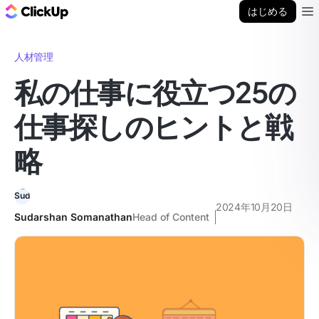
ClickUp ブログ
はじめる
Ope
人材管理
私の仕事に役立つ25の
仕事探しのヒントと戦
略
2024年10月20日
Sudarshan Somanathan
Head of Content