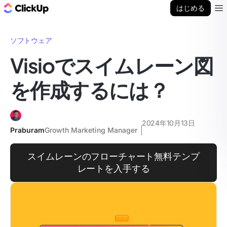
ClickUp ブログ
はじめる
Ope
ソフトウェア
Visioでスイムレーン図
を作成するには？
2024年10月13日
Praburam
Growth Marketing Manager
スイムレーンのフローチャート無料テンプ
レートを入手する