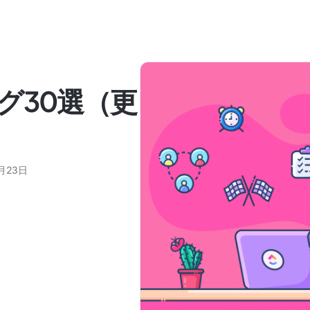
グ30選（更
2月23日