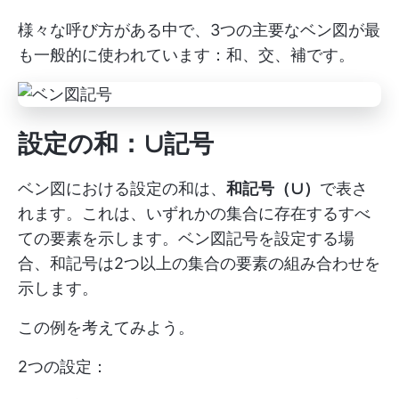
様々な呼び方がある中で、3つの主要なベン図が最
も一般的に使われています：和、交、補です。
設定の和：∪記号
ベン図における設定の和は、
和記号（∪）
で表さ
れます。これは、いずれかの集合に存在するすべ
ての要素を示します。ベン図記号を設定する場
合、和記号は2つ以上の集合の要素の組み合わせを
示します。
この例を考えてみよう。
2つの設定：