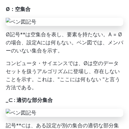
Ø：空集合
Ø記号**は空集合を表し、要素を持たない。A = Ø
の場合、設定Aには何もない。ベン図では、メンバ
ーのいない集合を示す。
コンピュータ・サイエンスでは、Øは空のデータ
セットを扱うアルゴリズムに登場し、存在しない
ことを示す。これは、"ここには何もない "と言う
方法である。
_⊂ : 適切な部分集合
記号**⊂は、ある設定が別の集合の適切な部分集