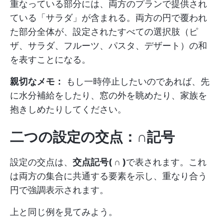
重なっている部分には、両方のプランで提供され
ている「サラダ」が含まれる。両方の円で覆われ
た部分全体が、設定されたすべての選択肢（ピ
ザ、サラダ、フルーツ、パスタ、デザート）の和
を表すことになる。
親切なメモ：
もし一時停止したいのであれば、先
に水分補給をしたり、窓の外を眺めたり、家族を
抱きしめたりしてください。
二つの設定の交点：∩記号
設定の交点は、
交点記号( ∩ )
で表されます。これ
は両方の集合に共通する要素を示し、重なり合う
円で強調表示されます。
上と同じ例を見てみよう。