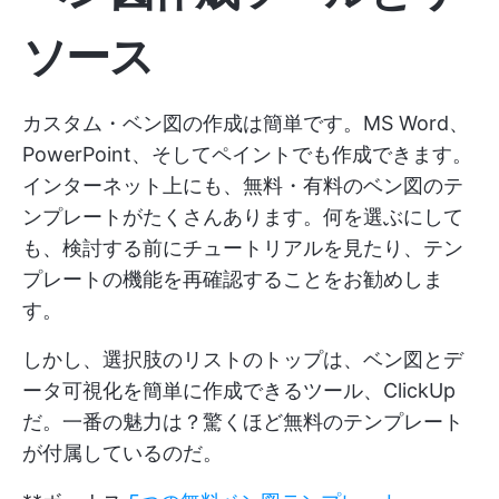
ソース
カスタム・ベン図の作成は簡単です。MS Word、
PowerPoint、そしてペイントでも作成できます。
インターネット上にも、無料・有料のベン図のテ
ンプレートがたくさんあります。何を選ぶにして
も、検討する前にチュートリアルを見たり、テン
プレートの機能を再確認することをお勧めしま
す。
しかし、選択肢のリストのトップは、ベン図とデ
ータ可視化を簡単に作成できるツール、ClickUp
だ。一番の魅力は？驚くほど無料のテンプレート
が付属しているのだ。