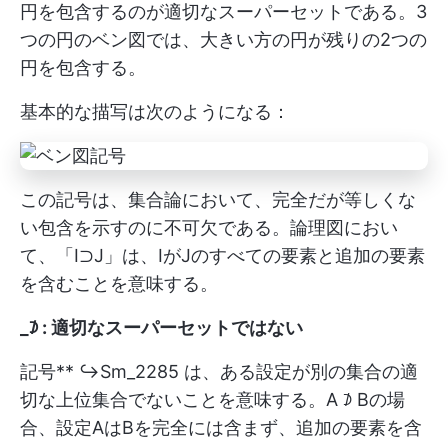
円を包含するのが適切なスーパーセットである。3
つの円のベン図では、大きい方の円が残りの2つの
円を包含する。
基本的な描写は次のようになる：
この記号は、集合論において、完全だが等しくな
い包含を示すのに不可欠である。論理図におい
て、「I⊃J」は、IがJのすべての要素と追加の要素
を含むことを意味する。
_⊅ : 適切なスーパーセットではない
記号** ↪Sm_2285 は、ある設定が別の集合の適
切な上位集合でないことを意味する。A ⊅ Bの場
合、設定AはBを完全には含まず、追加の要素を含