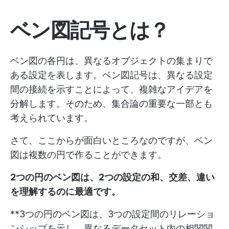
ベン図記号とは？
ベン図の各円は、異なるオブジェクトの集まりで
ある設定を表します。ベン図記号は、異なる設定
間の接続を示すことによって、複雑なアイデアを
分解します。そのため、集合論の重要な一部とも
考えられています。
さて、ここからが面白いところなのですが、ベン
図は複数の円で作ることができます。
2つの円のベン図は、2つの設定の和、交差、違い
を理解するのに最適です。
**3つの円のベン図は、3つの設定間のリレーショ
ンシップを示し、異なるデータセット内の相関関