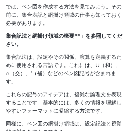
では、ベン図を作成する方法を見てみよう。その
前に、集合表記と網掛け領域の仕事も知っておく
必要があります。
集合記法と網掛け領域の概要**」を参照してくだ
さい。
集合記法は、設定やその関係、演算を定義するた
めに使用される言語です。これには、∪（和）、
∩（交）、'（補）などのベン図記号が含まれま
す。
これらの記号のアイデアは、複雑な論理文を表現
することです。基本的には、多くの情報を理解し
やすいフォーマットに凝縮する方法です。
同様に、ベン図の網掛け領域は、設定記法と視覚