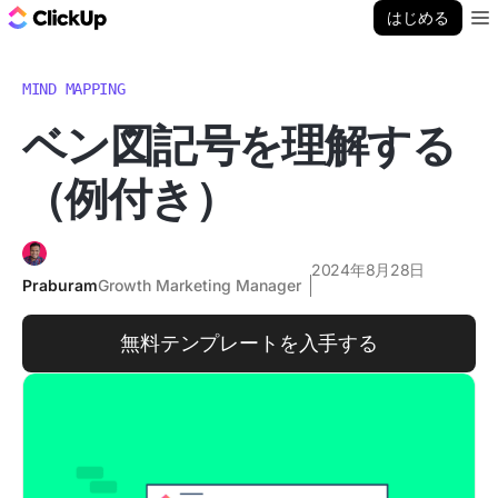
ClickUp ブログ
はじめる
Ope
MIND MAPPING
ベン図記号を理解する
（例付き）
2024年8月28日
Praburam
Growth Marketing Manager
無料テンプレートを入手する