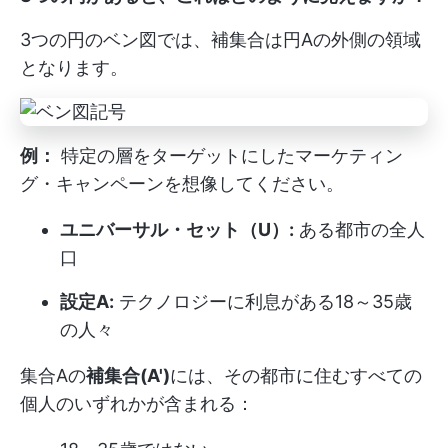
3つの円のベン図では、補集合は円Aの外側の領域
となります。
例：
特定の層をターゲットにしたマーケティン
グ・キャンペーンを想像してください。
ユニバーサル・セット（U）:
ある都市の全人
口
設定A:
テクノロジーに利息がある18～35歳
の人々
集合Aの
補集合(A')
には、その都市に住むすべての
個人のいずれかが含まれる：