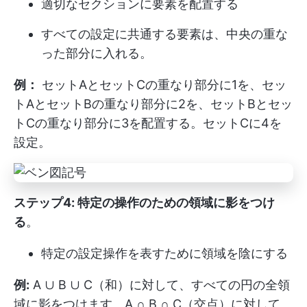
適切なセクションに要素を配置する
すべての設定に共通する要素は、中央の重な
った部分に入れる。
例：
セットAとセットCの重なり部分に1を、セッ
トAとセットBの重なり部分に2を、セットBとセッ
トCの重なり部分に3を配置する。セットCに4を
設定。
ステップ4: 特定の操作のための領域に影をつけ
る
。
特定の設定操作を表すために領域を陰にする
例:
A ∪ B ∪ C（和）に対して、すべての円の全領
域に影をつけます。A ∩ B ∩ C（交点）に対して、