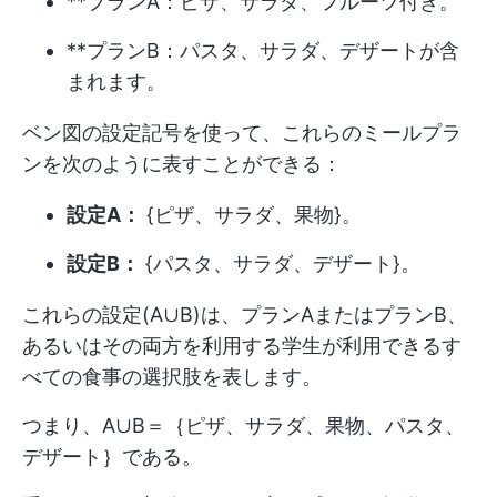
**プランA：ピザ、サラダ、フルーツ付き。
**プランB：パスタ、サラダ、デザートが含
まれます。
ベン図の設定記号を使って、これらのミールプラ
ンを次のように表すことができる：
設定A：
{ピザ、サラダ、果物}。
設定B：
{パスタ、サラダ、デザート}。
これらの設定(A∪B)は、プランAまたはプランB、
あるいはその両方を利用する学生が利用できるす
べての食事の選択肢を表します。
つまり、A∪B＝｛ピザ、サラダ、果物、パスタ、
デザート｝である。