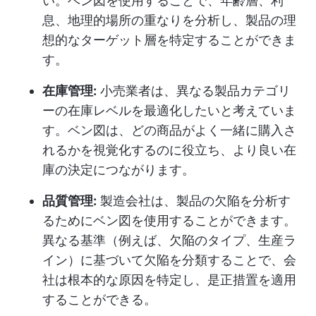
い。ベン図を使用することで、年齢層、利
息、地理的場所の重なりを分析し、製品の理
想的なターゲット層を特定することができま
す。
在庫管理:
小売業者は、異なる製品カテゴリ
ーの在庫レベルを最適化したいと考えていま
す。ベン図は、どの商品がよく一緒に購入さ
れるかを視覚化するのに役立ち、より良い在
庫の決定につながります。
品質管理:
製造会社は、製品の欠陥を分析す
るためにベン図を使用することができます。
異なる基準（例えば、欠陥のタイプ、生産ラ
イン）に基づいて欠陥を分類することで、会
社は根本的な原因を特定し、是正措置を適用
することができる。