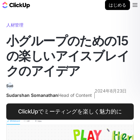
ClickUp ブログ
はじめる
Ope
人材管理
小グループのための15
の楽しいアイスブレイ
クのアイデア
2024年8月23日
Sudarshan Somanathan
Head of Content
ClickUpでミーティングを楽しく魅力的に