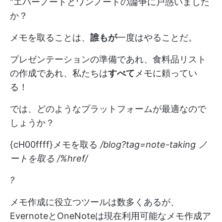
"エバーノートとワンノートの論争に戸惑いました
か？
メモを取ることは、
誰もが
一度はやることだ。
プレゼンテーションの準備であれ、食料品リスト
の作成であれ、私たちは
すべて
メモに頼ってい
る！
では、どのようなプラットフォームが最適なので
しょうか？
{cH00ffff}メモを取る
/blog?tag=note-taking ノ
ートを取る /%href/
?
メモ作成に役立つツールは数多くあるが、
EvernoteとOneNoteは現在利用可能なメモ作成ア