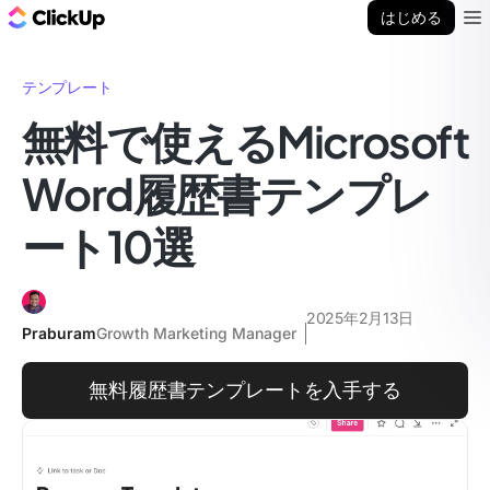
ClickUp ブログ
はじめる
Ope
テンプレート
無料で使えるMicrosoft
Word履歴書テンプレ
ート10選
2025年2月13日
Praburam
Growth Marketing Manager
無料履歴書テンプレートを入手する