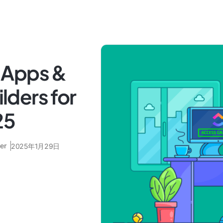
 Apps &
ders for
25
er
2025年1月29日