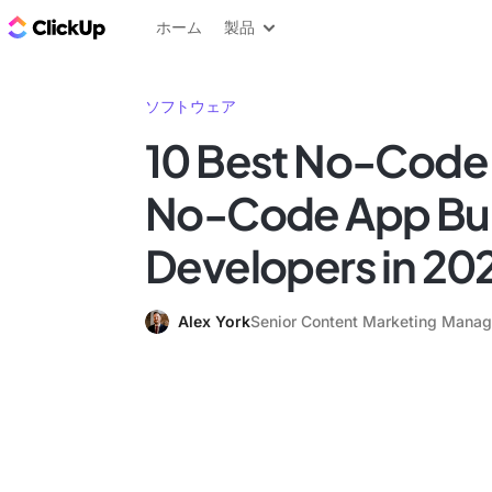
ClickUp ブログ
ホーム
製品
ソフトウェア
10 Best No-Code
No-Code App Buil
Developers in 20
Alex York
Senior Content Marketing Manag