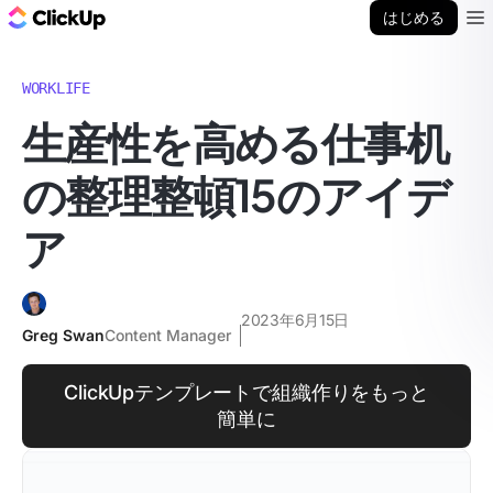
ClickUp ブログ
はじめる
Ope
WORKLIFE
生産性を高める仕事机
の整理整頓15のアイデ
ア
2023年6月15日
Greg Swan
Content Manager
ClickUpテンプレートで組織作りをもっと
簡単に