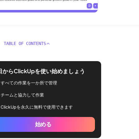
TABLE OF CONTENTS
日からClickUpを使い始めましょう
すべての作業を一か所で管理
チームと協力して作業
ClickUpを永久に無料で使用できます
始める