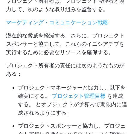
プロジェクト所有者は、プロジェクト管理者と協
力して、次のような取り組みを監督する。
マーケティング・コミュニケーション戦略
潜在的な脅威を軽減する。さらに、プロジェクト
スポンサーと協力して、これらのイニシアチブを
実行するために必要なリソースを確保する。
プロジェクト所有者の責任には次のようなものが
ある：
プロジェクトマネージャーと協力し、以下を
確実にする。
プロジェクト管理目標
を達成
する。 とオブジェクトが予算内で期限内に達
成されるようにする。
プロジェクトスポンサーと協力し、プロジェ