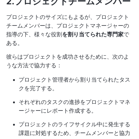
2.プロジェクトチームメンバー
プロジェクトのサイズにもよるが、プロジェクト
チームメンバーは、プロジェクトマネージャーの
指導の下、様々な役割
を割り当てられた専門家
で
ある。
彼らはプロジェクトを成功させるために、次のよ
うな方法で協力する：
プロジェクト管理者から割り当てられたタス
クを完了する。
それぞれのタスクの進捗をプロジェクトマネ
ージャーにレポート作成する。
プロジェクトのライフサイクル中に発生する
課題に対処するため、チームメンバーと協力