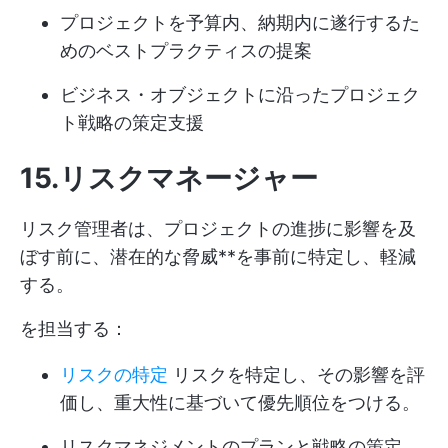
プロジェクトを予算内、納期内に遂行するた
めのベストプラクティスの提案
ビジネス・オブジェクトに沿ったプロジェク
ト戦略の策定支援
15.リスクマネージャー
リスク管理者は、プロジェクトの進捗に影響を及
ぼす前に、潜在的な脅威**を事前に特定し、軽減
する。
を担当する：
リスクの特定
リスクを特定し、その影響を評
価し、重大性に基づいて優先順位をつける。
リスクマネジメントのプランと戦略の策定