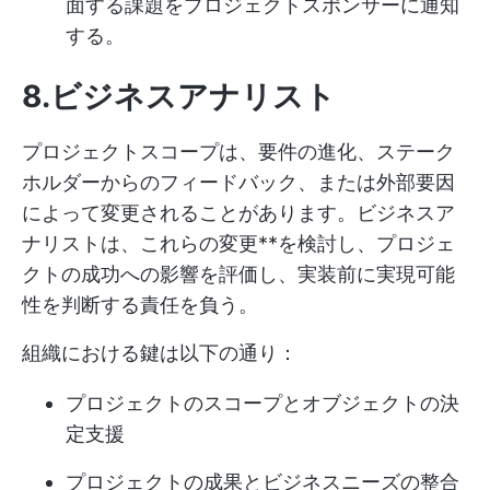
面する課題をプロジェクトスポンサーに通知
する。
8.ビジネスアナリスト
プロジェクトスコープは、要件の進化、ステーク
ホルダーからのフィードバック、または外部要因
によって変更されることがあります。ビジネスア
ナリストは、これらの変更**を検討し、プロジェ
クトの成功への影響を評価し、実装前に実現可能
性を判断する責任を負う。
組織における鍵は以下の通り：
プロジェクトのスコープとオブジェクトの決
定支援
プロジェクトの成果とビジネスニーズの整合