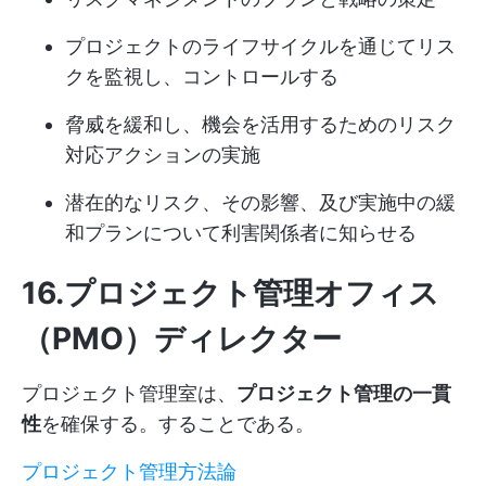
プロジェクトのライフサイクルを通じてリス
クを監視し、コントロールする
脅威を緩和し、機会を活用するためのリスク
対応アクションの実施
潜在的なリスク、その影響、及び実施中の緩
和プランについて利害関係者に知らせる
16.プロジェクト管理オフィス
（PMO）ディレクター
プロジェクト管理室は、
プロジェクト管理の一貫
性
を確保する。することである。
プロジェクト管理方法論