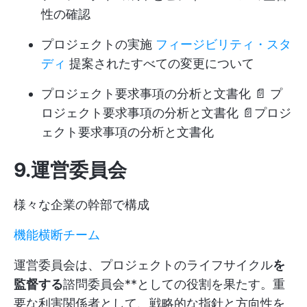
性の確認
プロジェクトの実施
フィージビリティ・スタ
ディ
提案されたすべての変更について
プロジェクト要求事項の分析と文書化 📄 プ
ロジェクト要求事項の分析と文書化 📄プロジ
ェクト要求事項の分析と文書化
9.運営委員会
様々な企業の幹部で構成
機能横断チーム
運営委員会は、プロジェクトのライフサイクル
を
監督する
諮問委員会**としての役割を果たす。重
要な利害関係者として、戦略的な指針と方向性を