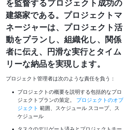
を監督する
プロジェクト成功の
建築家
である。プロジェクトマ
ネージャーは、プロジェクト活
動をプランし、組織化し、関係
者に伝え、円滑な実行とタイム
リーな納品を実現します。
プロジェクト管理者は次のような責任を負う：
プロジェクトの概要を説明する包括的なプロ
ジェクトプランの策定。
プロジェクトのオブ
ジェクト
範囲、スケジュール スコープ、ス
ケジュール
タスクのデリゲート済みとプロジェクトチー