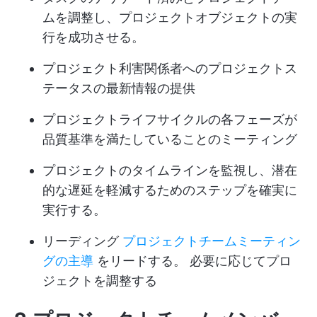
ムを調整し、プロジェクトオブジェクトの実
行を成功させる。
プロジェクト利害関係者へのプロジェクトス
テータスの最新情報の提供
プロジェクトライフサイクルの各フェーズが
品質基準を満たしていることのミーティング
プロジェクトのタイムラインを監視し、潜在
的な遅延を軽減するためのステップを確実に
実行する。
リーディング
プロジェクトチームミーティン
グの主導
をリードする。 必要に応じてプロ
ジェクトを調整する