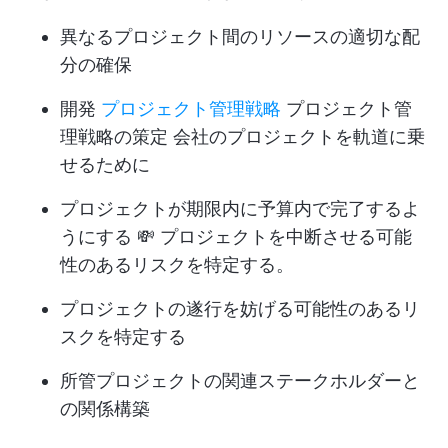
異なるプロジェクト間のリソースの適切な配
分の確保
開発
プロジェクト管理戦略
プロジェクト管
理戦略の策定 会社のプロジェクトを軌道に乗
せるために
プロジェクトが期限内に予算内で完了するよ
うにする 💸 プロジェクトを中断させる可能
性のあるリスクを特定する。
プロジェクトの遂行を妨げる可能性のあるリ
スクを特定する
所管プロジェクトの関連ステークホルダーと
の関係構築