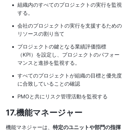
組織内のすべてのプロジェクトの実行を監視
する。
会社のプロジェクトの実行を支援するための
リソースの割り当て
プロジェクトの鍵となる業績評価指標
（KPI）を設定し、プロジェクトのパフォー
マンスと進捗を監視する。
すべてのプロジェクトが組織の目標と優先度
に合致していることの確認
PMOと共にリスク管理活動を監視する
17.機能マネージャー
機能マネジャーは、
特定のユニットや部門の指揮