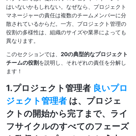
はいないかもしれない。なぜなら、プロジェクト
マネージャーの責任は複数のチームメンバーに分
散されているからだ。一方、プロジェクト管理の
役割の多様性は、組織のサイズや業界によっても
異なります。
このセクションでは、
20の典型的なプロジェクト
チームの役割
を説明し、それぞれの責任を分解し
ます！
1.プロジェクト管理者
良いプロ
ジェクト管理者
は、プロジェ
クトの開始から完了まで、ライ
フサイクルのすべてのフェーズ