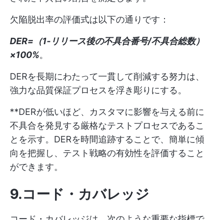
欠陥脱出率の評価式は以下の通りです：
DER=（1-リリース後の不具合番号/不具合総数）
×100%
。
DERを長期にわたって一貫して削減する努力は、
強力な品質保証プロセスを浮き彫りにする。
**DERが低いほど、カスタマに影響を与える前に
不具合を発見する厳格なテストプロセスであるこ
とを示す。DERを時間追跡することで、簡単に傾
向を把握し、テスト戦略の有効性を評価すること
ができます。
9.コード・カバレッジ
コード・カバレッジは、次のような重要な指標で