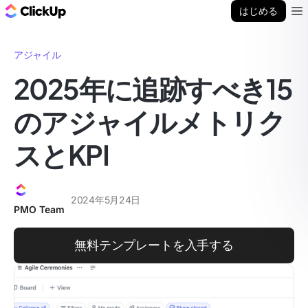
ClickUp ブログ
はじめる
Ope
アジャイル
2025年に追跡すべき15
のアジャイルメトリク
スとKPI
2024年5月24日
PMO Team
無料テンプレートを入手する