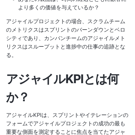
より多くの価値を与えているか？
アジャイルプロジェクトの場合、スクラムチーム
のメトリクスはスプリントのバーンダウンとベロ
シティであり、カンバンチームのアジャイルメト
リクスはスループットと進捗中の仕事の追跡とな
る。
アジャイルKPIとは何
か？
アジャイルKPIは、スプリントやイテレーションの
フォームでアジャイルプロジェクトの成功の最も
重要な側面を測定することに焦点を当てたアジャ