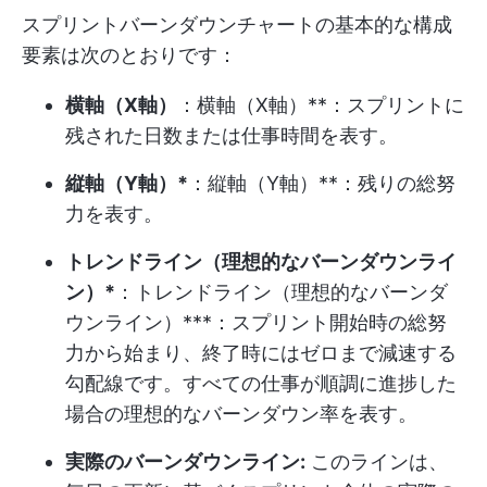
スプリントバーンダウンチャートの基本的な構成
要素は次のとおりです：
横軸（X軸）
：横軸（X軸）**：スプリントに
残された日数または仕事時間を表す。
縦軸（Y軸）*
：縦軸（Y軸）**：残りの総努
力を表す。
トレンドライン（理想的なバーンダウンライ
ン）*
：トレンドライン（理想的なバーンダ
ウンライン）***：スプリント開始時の総努
力から始まり、終了時にはゼロまで減速する
勾配線です。すべての仕事が順調に進捗した
場合の理想的なバーンダウン率を表す。
実際のバーンダウンライン:
このラインは、