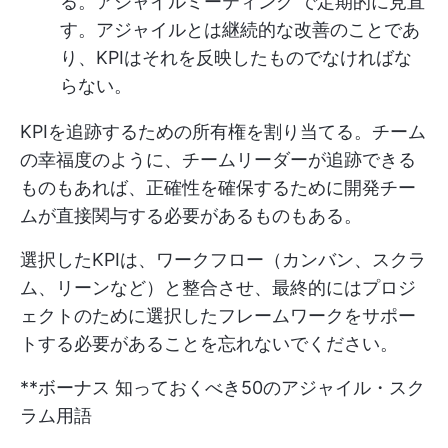
る。
アジャイルミーティング
で定期的に見直
す。アジャイルとは継続的な改善のことであ
り、KPIはそれを反映したものでなければな
らない。
KPIを追跡するための所有権を割り当てる。チーム
の幸福度のように、チームリーダーが追跡できる
ものもあれば、正確性を確保するために開発チー
ムが直接関与する必要があるものもある。
選択したKPIは、ワークフロー（カンバン、スクラ
ム、リーンなど）と整合させ、最終的にはプロジ
ェクトのために選択したフレームワークをサポー
トする必要があることを忘れないでください。
**ボーナス
知っておくべき50のアジャイル・スク
ラム用語