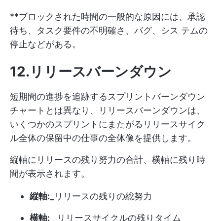
**ブロックされた時間の一般的な原因には、承認
待ち、タスク要件の不明確さ、バグ、シス テムの
停止などがある。
12.リリースバーンダウン
短期間の進捗を追跡するスプリントバーンダウン
チャートとは異なり、リリースバーンダウンは、
いくつかのスプリントにまたがるリリースサイク
ル全体の保留中の仕事の全体像を提供します。
縦軸にリリースの残り努力の合計、横軸に残り時
間が表示されます。
縦軸:_
リリースの残りの総努力
横軸:_
リリースサイクルの残りタイム