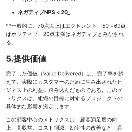
ネガティブNPS < 20_
**一般的に、70点以上はエクセレント、50～69点
はポジティブ、20点未満はネガティブとみなされ
る。
5.提供価値
完了した価値（Value Delivered）は、完了率を超
えて、実際にカスタマーのために生み出されたビ
ジネス上の利益に踏み込んだものである。このメ
トリクスは、組織の目標に対するプロジェクトの
具体的な影響を測定します。
この顧客中心のメトリクスは、顧客満足度の向
上、高収益、コスト削減、効率性の改善など、具