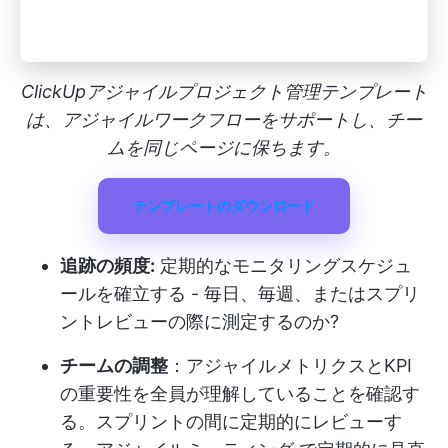
ClickUpアジャイルプロジェクト管理テンプレート
は、アジャイルワークフローをサポートし、チー
ムを同じページに保ちます。
テンプレートのダウンロード
追跡の頻度:
定期的なモニタリングスケジュ
ールを確立する - 毎日、毎週、またはスプリ
ントレビューの際に測定するのか?
チームの調整
：アジャイルメトリクスとKPI
の重要性を全員が理解していることを確認す
る。スプリントの間に定期的にレビューす