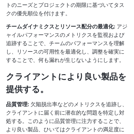
トのニーズとプロジェクトの期限に基づいてタス
クの優先順位を付けます。
チームダイナミクスとリソース配分の最適化:
アジ
ャイルパフォーマンスのメトリクスを監視および
追跡することで、チームのパフォーマンスを理解
し、リソースの可用性を最適化し、調整を確実に
することで、何も漏れが生じないようにします。
クライアントにより良い製品を
提供する。
品質管理:
欠陥脱出率などのメトリクスを追跡し、
クライアントに届く前に潜在的な問題を特定し対
処する。このように品質管理に注力することで、
より良い製品、ひいてはクライアントの満足度に