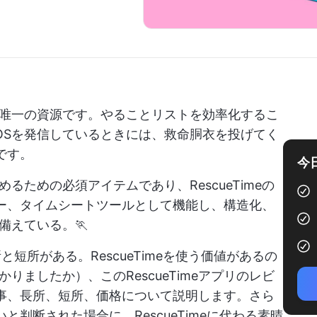
唯一の資源です。やることリストを効率化するこ
OSを発信しているときには、救命胴衣を投げてく
要です。
今
ための必須アイテムであり、RescueTimeの
ッカー、タイムシートツールとして機能し、構造化、
備えている。🏃
長所と短所がある。RescueTimeを使う価値があるの
ましたか）、このRescueTimeアプリのレビ
の仕事、長所、短所、価格について説明します。さら
いと判断された場合に、RescueTimeに代わる素晴