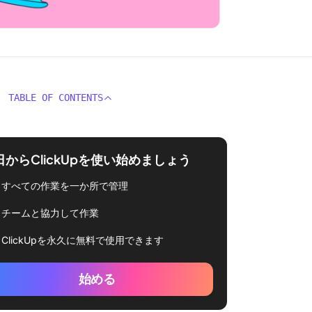
TABLE OF CONTENTS
日からClickUpを使い始めましょう
すべての作業を一か所で管理
チームと協力して作業
ClickUpを永久に無料で使用できます
始める