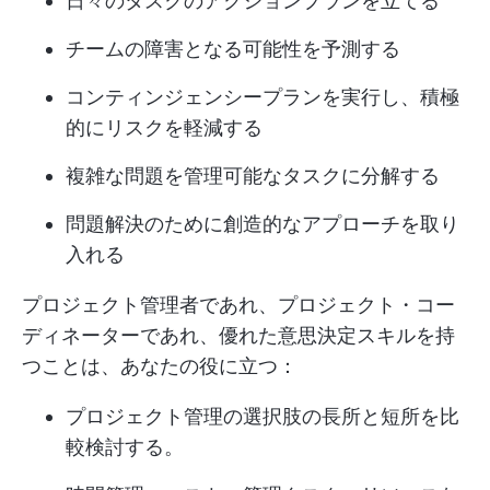
日々のタスクのアクションプランを立てる
チームの障害となる可能性を予測する
コンティンジェンシープランを実行し、積極
的にリスクを軽減する
複雑な問題を管理可能なタスクに分解する
問題解決のために創造的なアプローチを取り
入れる
プロジェクト管理者であれ、プロジェクト・コー
ディネーターであれ、優れた意思決定スキルを持
つことは、あなたの役に立つ：
プロジェクト管理の選択肢の長所と短所を比
較検討する。