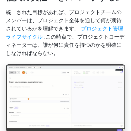
統一された目標があれば、プロジェクトチームの
メンバーは、プロジェクト全体を通して何が期待
されているかを理解できます。
プロジェクト管理
ライフサイクル
.この時点で、プロジェクトコーデ
ィネーターは、誰が何に責任を持つのかを明確に
しなければならない。