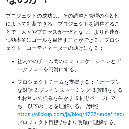
プロジェクトの成功は、その調整と管理の有効性
によって判断できる。プロジェクトを調整するこ
とで、人々やプロセスが一体となり、より迅速か
つ効率的にゴールを目指すことができる。プロジ
ェクト・コーディネーターの助けになる：
社内外のチーム間のコミュニケーションとデ
ータフローを円滑にする。
プロジェクトチームを支援する： 1.オープン
な対話 2.ブレインストーミング 3.質問をする
4.お互いの強みを生かす 5.同じページに立
ち、以下のことを理解する。 /参照
https://clickup.com/ja/blog/4727/undefined/
プロジェクト目標 /をより明確に理解する。