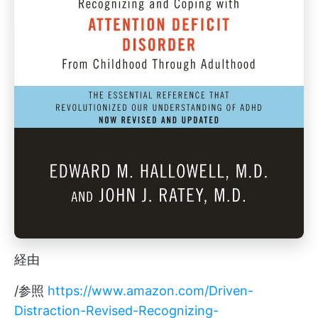
経由
/参照
https://www.amazon.com/Driven-
Distraction-Revised-Recognizing-