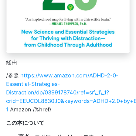
経由
/参照
https://www.amazon.com/ADHD-2-0-
Essential-Strategies-
Distraction/dp/0399178740/ref=sr\_1\_1?
crid=EEUCDL8830J0&keywords=ADHD+2.0+by+Ed
1
Amazon /%href/
この本について