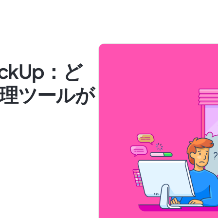
lickUp：ど
理ツールが