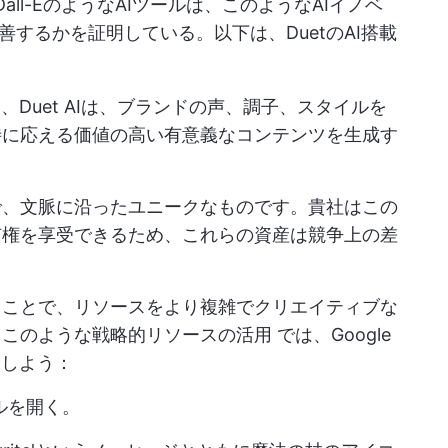
やDall-EのようなAIツールは、このようなAIイノベ
するかを証明している。以下は、DuetのAI搭載
、Duet AIは、ブランドの声、調子、スタイルを
待に応える価値の高い有意義なコンテンツを生成す
で、文脈に沿ったユニークなものです。貴社はこの
有権を享受できるため、これらの資産は競争上の差
ることで、リソースをより複雑でクリエイティブな
。このような戦略的
リソースの活用
では、Google
明しよう：
イルを開く。