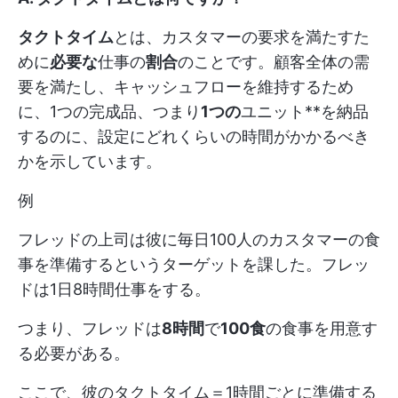
タクトタイム
とは、カスタマーの要求を満たすた
めに
必要な
仕事の
割合
のことです。顧客全体の需
要を満たし、キャッシュフローを維持するため
に、1つの完成品、つまり
1つの
ユニット**を納品
するのに、設定にどれくらいの時間がかかるべき
かを示しています。
例
フレッドの上司は彼に毎日100人のカスタマーの食
事を準備するというターゲットを課した。フレッ
ドは1日8時間仕事をする。
つまり、フレッドは
8時間
で
100食
の食事を用意す
る必要がある。
ここで、彼のタクトタイム＝1時間ごとに準備する