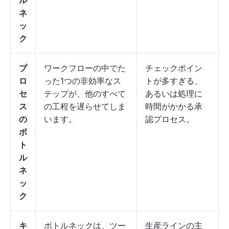
ル
ネ
ッ
ク
プ
ワークフローの中でた
チェックポイン
ロ
った1つの非効率なス
トが多すぎる、
セ
テップが、他のすべて
あるいは処理に
ス
の工程を遅らせてしま
時間がかかる承
の
います。
認プロセス。
ボ
ト
ル
ネ
ッ
ク
キ
ボトルネックは、ツー
生産ラインの主