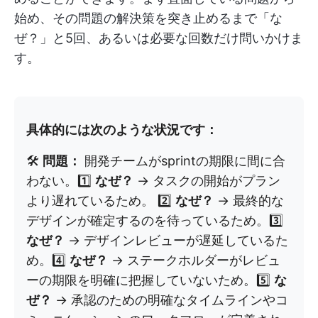
始め、その問題の解決策を突き止めるまで「な
ぜ？」と5回、あるいは必要な回数だけ問いかけま
す。
具体的には次のような状況です：
🛠️
問題：
開発チームがsprintの期限に間に合
わない。1️⃣
なぜ？
→ タスクの開始がプラン
より遅れているため。 2️⃣
なぜ？
→ 最終的な
デザインが確定するのを待っているため。3️⃣
なぜ？
→ デザインレビューが遅延しているた
め。4️⃣
なぜ？
→ ステークホルダーがレビュ
ーの期限を明確に把握していないため。5️⃣
な
ぜ？
→ 承認のための明確なタイムラインやコ