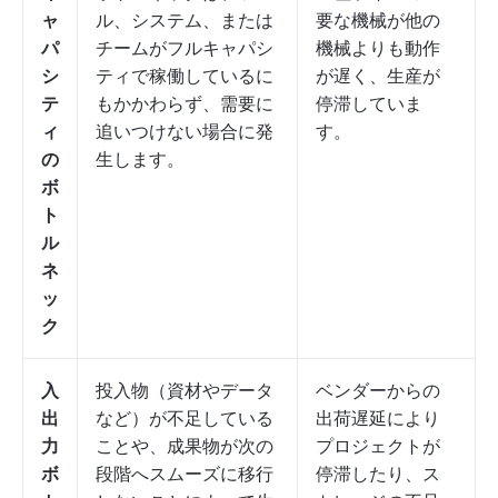
ャ
ル、システム、または
要な機械が他の
パ
チームがフルキャパシ
機械よりも動作
シ
ティで稼働しているに
が遅く、生産が
テ
もかかわらず、需要に
停滞していま
ィ
追いつけない場合に発
す。
の
生します。
ボ
ト
ル
ネ
ッ
ク
入
投入物（資材やデータ
ベンダーからの
出
など）が不足している
出荷遅延により
力
ことや、成果物が次の
プロジェクトが
ボ
段階へスムーズに移行
停滞したり、ス