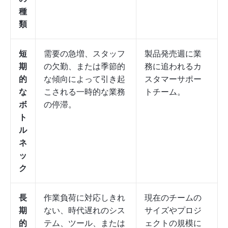
種
類
短
需要の急増、スタッフ
製品発売週に業
期
の欠勤、または季節的
務に追われるカ
的
な傾向によって引き起
スタマーサポー
な
こされる一時的な業務
トチーム。
ボ
の停滞。
ト
ル
ネ
ッ
ク
長
作業負荷に対応しきれ
現在のチームの
期
ない、時代遅れのシス
サイズやプロジ
的
テム、ツール、または
ェクトの規模に