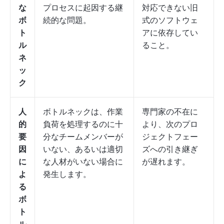
な
プロセスに起因する継
対応できない旧
ボ
続的な問題。
式のソフトウェ
ト
アに依存してい
ル
ること。
ネ
ッ
ク
人
ボトルネックは、作業
専門家の不在に
的
負荷を処理するのに十
より、次のプロ
要
分なチームメンバーが
ジェクトフェー
因
いない、あるいは適切
ズへの引き継ぎ
に
な人材がいない場合に
が遅れます。
よ
発生します。
る
ボ
ト