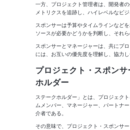
一方、プロジェクト管理者は、開発者の
メトリクスを追跡し、ハイレベルなビジ
スポンサーは予算やタイムラインなどを
ソースが必要かどうかを判断し、それら
スポンサーとマネージャーは、共にプロ
には、お互いの優先度を理解し、協力し
プロジェクト・スポンサー
ホルダー
ステークホルダー」とは、プロジェクト
ムメンバー、マネージャー、パートナー
介者である。
その意味で、プロジェクト・スポンサ