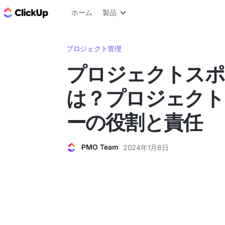
ClickUp ブログ
ホーム
製品
プロジェクト管理
プロジェクトスポ
は？プロジェクト
ーの役割と責任
PMO Team
2024年1月8日