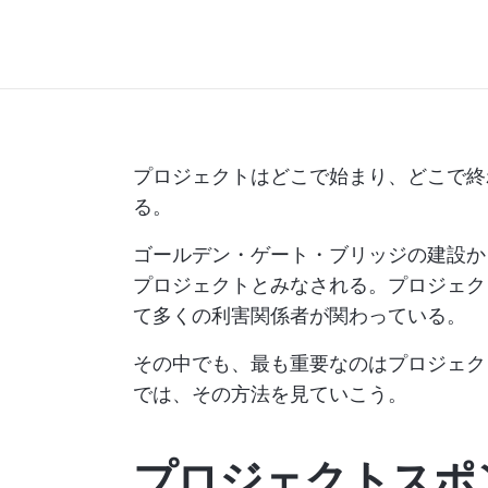
プロジェクトはどこで始まり、どこで終
る。
ゴールデン・ゲート・ブリッジの建設か
プロジェクトとみなされる。プロジェク
て多くの利害関係者が関わっている。
その中でも、最も重要なのはプロジェク
では、その方法を見ていこう。
プロジェクトスポ