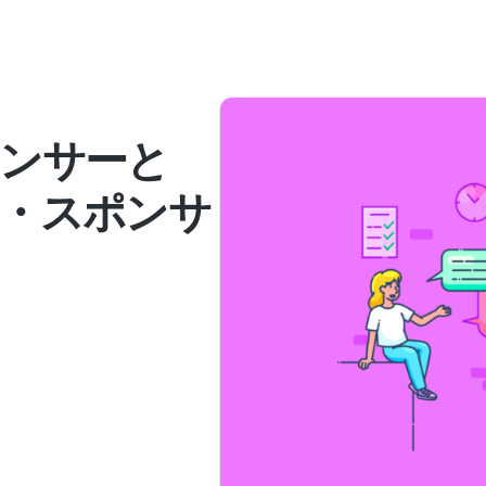
ンサーと
・スポンサ