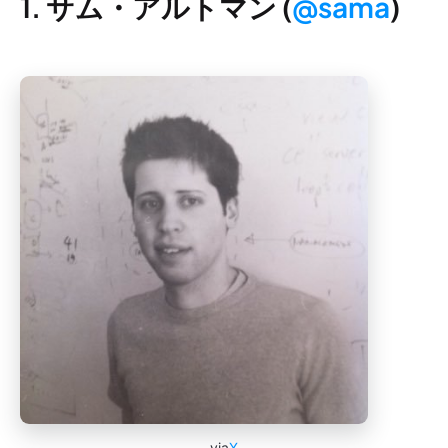
1. サム・アルトマン (
@sama
)
via
X