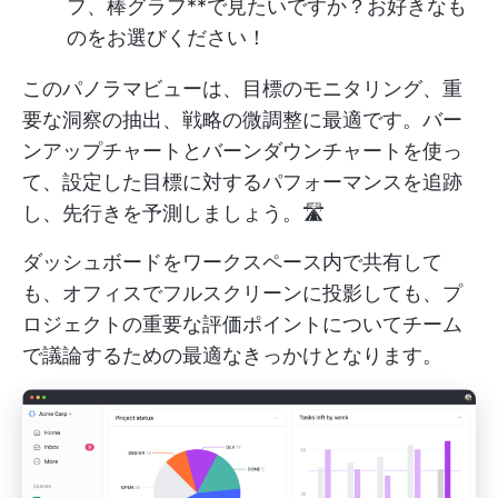
フ、棒グラフ**で見たいですか？お好きなも
のをお選びください！
このパノラマビューは、目標のモニタリング、重
要な洞察の抽出、戦略の微調整に最適です。バー
ンアップチャートとバーンダウンチャートを使っ
て、設定した目標に対するパフォーマンスを追跡
し、先行きを予測しましょう。🛣️
ダッシュボードをワークスペース内で共有して
も、オフィスでフルスクリーンに投影しても、プ
ロジェクトの重要な評価ポイントについてチーム
で議論するための最適なきっかけとなります。