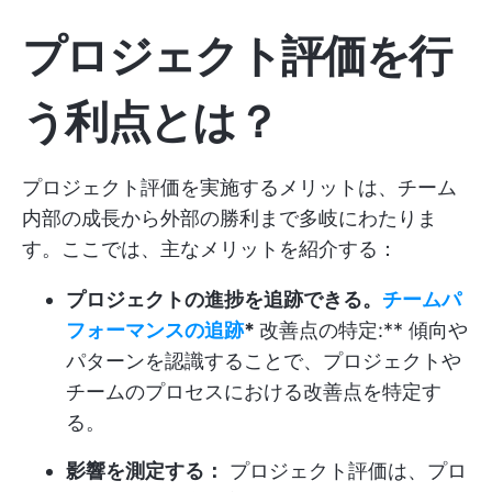
プロジェクト評価を行
う利点とは？
プロジェクト評価を実施するメリットは、チーム
内部の成長から外部の勝利まで多岐にわたりま
す。ここでは、主なメリットを紹介する：
プロジェクトの進捗を追跡できる。
チームパ
フォーマンスの追跡
*
改善点の特定:** 傾向や
パターンを認識することで、プロジェクトや
チームのプロセスにおける改善点を特定す
る。
影響を測定する：
プロジェクト評価は、プロ