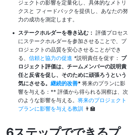
ジェクトの影響を定量化し、具体的なメトリ
クスと フィードバックを提供し、あなたの努
力の成功を測定します。
ステークホルダーを巻き込む：
評価プロセス
にステークホルダーを参加させることで、プ
ロジェクトの品質を安心させることができ
る、
信頼と協力の促進
*
説明責任を促す：
プ
ロジェクト評価は、チームメンバーの説明責
任と反省を促し、そのために頑張ろうという
気にさせる。
継続的改善
*
将来のプランに影
響を与える：** 評価から得られる洞察は、次
のような影響を与える。
将来のプロジェクト
プランに影響を与える
教訓
👨‍🏫
6ステップでできるプ