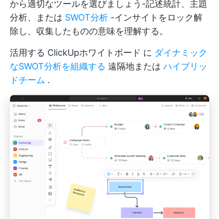
から適切なツールを選びましょう-記述統計、主題
分析、または
SWOT分析
-インサイトをロック解
除し、収集したものの意味を理解する。
活用する
ClickUpホワイトボード
に
ダイナミック
なSWOT分析を組織する
遠隔地または
ハイブリッ
ドチーム
.