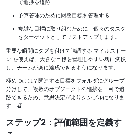
て進捗を追跡
予算管理のために財務目標を管理する
複雑な目標に取り組むために、個々のタスク
をターゲットとしてリストアップします。
重要な瞬間にタグを付けて強調する
マイルストー
ン
を使えば、大きな目標を管理しやすい塊に変換
し、チームが楽に達成できるようになります。
極めつけは？関連する目標をフォルダにグループ
分けして、複数のオブジェクトの進捗を一目で追
跡できるため、意思決定がよりシンプルになりま
す。🍒
ステップ2：評価範囲を定義す