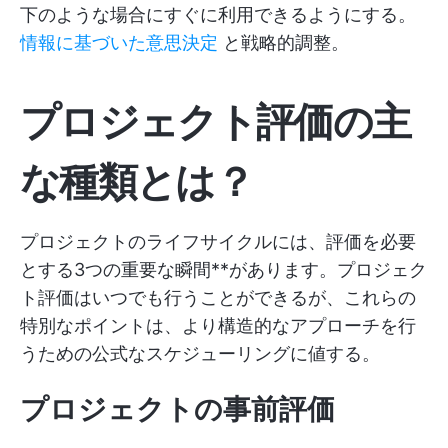
下のような場合にすぐに利用できるようにする。
情報に基づいた意思決定
と戦略的調整。
プロジェクト評価の主
な種類とは？
プロジェクトのライフサイクルには、評価を必要
とする3つの重要な瞬間**があります。プロジェク
ト評価はいつでも行うことができるが、これらの
特別なポイントは、より構造的なアプローチを行
うための公式なスケジューリングに値する。
プロジェクトの事前評価