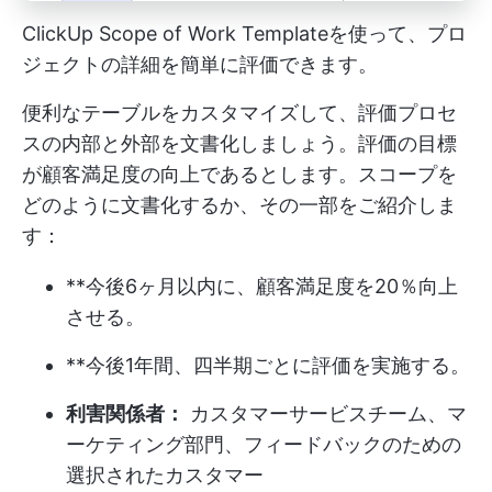
ClickUp Scope of Work Templateを使って、プロ
ジェクトの詳細を簡単に評価できます。
便利なテーブルをカスタマイズして、評価プロセ
スの内部と外部を文書化しましょう。評価の目標
が顧客満足度の向上であるとします。スコープを
どのように文書化するか、その一部をご紹介しま
す：
**今後6ヶ月以内に、顧客満足度を20％向上
させる。
**今後1年間、四半期ごとに評価を実施する。
利害関係者：
カスタマーサービスチーム、マ
ーケティング部門、フィードバックのための
選択されたカスタマー