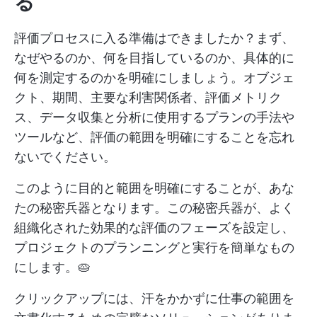
る
評価プロセスに入る準備はできましたか？まず、
なぜやるのか、何を目指しているのか、具体的に
何を測定するのかを明確にしましょう。オブジェ
クト、期間、主要な利害関係者、評価メトリク
ス、データ収集と分析に使用するプランの手法や
ツールなど、評価の範囲を明確にすることを忘れ
ないでください。
このように目的と範囲を明確にすることが、あな
たの秘密兵器となります。この秘密兵器が、よく
組織化された効果的な評価のフェーズを設定し、
プロジェクトのプランニングと実行を簡単なもの
にします。🥧
クリックアップには、汗をかかずに仕事の範囲を