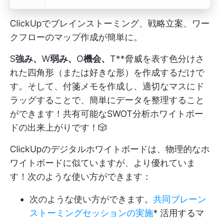
ClickUpでブレインストーミング、戦略立案、ワー
クフローのマップ作成が簡単に。
S
強み、
W
弱み、
O
機会、
T**脅威を表す色分けさ
れた四角形（または好きな形）を作成するだけで
す。そして、付箋メモを作成し、適切なマスにド
ラッグすることで、簡単にデータを整理すること
ができます！共有可能なSWOT分析ホワイトボー
ドの出来上がりです！🎲
ClickUpのデジタルホワイトボードは、物理的なホ
ワイトボードに似ていますが、より優れていま
す！次のような使い方ができます：
次のような使い方ができます。
共同ブレーン
ストーミングセッションの実施
* 活用する
マ