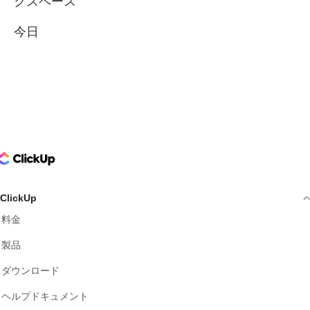
クスペース
今日
ClickUp Logo
ClickUp
料金
製品
ダウンロード
ヘルプドキュメント