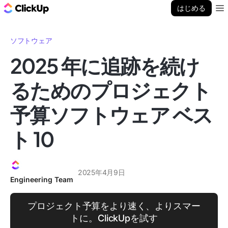
ClickUp ブログ
はじめる
Ope
ソフトウェア
2025 年に追跡を続け
るためのプロジェクト
予算ソフトウェア ベス
ト 10
2025年4月9日
Engineering Team
プロジェクト予算をより速く、よりスマー
トに。ClickUpを試す