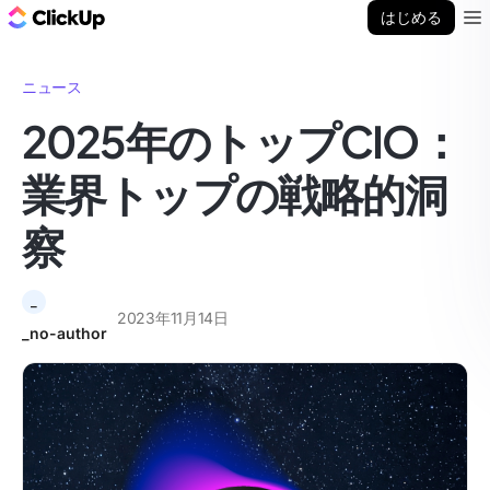
ClickUp ブログ
はじめる
Ope
ニュース
2025年のトップCIO：
業界トップの戦略的洞
察
_
2023年11月14日
_no-author