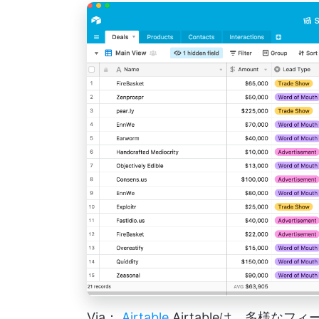
Via：
Airtable
Airtableは、多様な