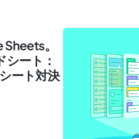
le Sheets。
ッドシート：
シート対決