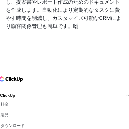
し、提案書やレポート作成のためのドキュメント
を作成します。自動化により定期的なタスクに費
やす時間を削減し、カスタマイズ可能なCRMによ
り顧客関係管理も簡単です。🙌
ClickUp Logo
ClickUp
料金
製品
ダウンロード