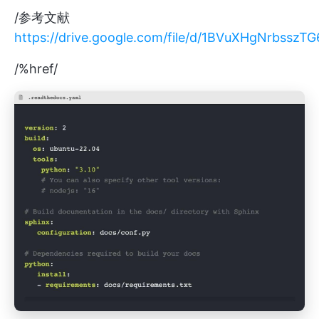
/参考文献
https://drive.google.com/file/d/1BVuXHgNrbs
/%href/