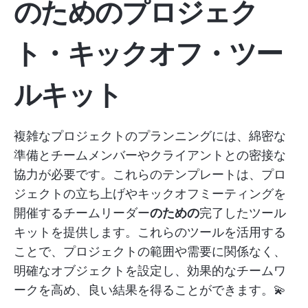
のためのプロジェク
ト・キックオフ・ツー
ルキット
複雑なプロジェクトのプランニングには、綿密な
準備とチームメンバーやクライアントとの密接な
協力が必要です。これらのテンプレートは、プロ
ジェクトの立ち上げやキックオフミーティングを
開催するチームリーダー
のための
完了したツール
キットを提供します。これらのツールを活用する
ことで、プロジェクトの範囲や需要に関係なく、
明確なオブジェクトを設定し、効果的なチームワ
ークを高め、良い結果を得ることができます。💫