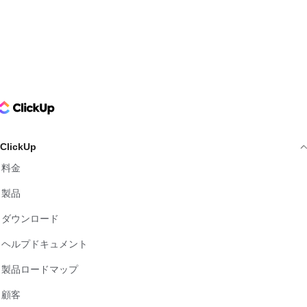
ClickUp Logo
ClickUp
料金
製品
ダウンロード
ヘルプドキュメント
製品ロードマップ
顧客