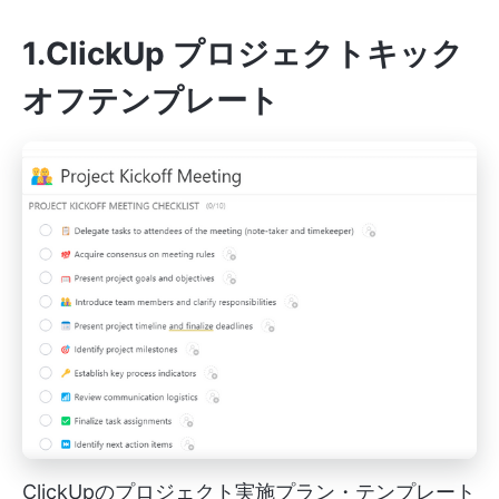
1.ClickUp プロジェクトキック
オフテンプレート
ClickUpのプロジェクト実施プラン・テンプレート