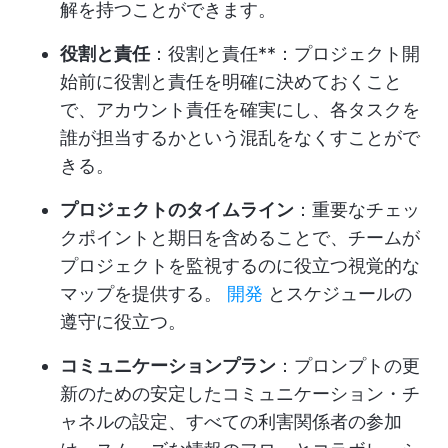
解を持つことができます。
役割と責任
：役割と責任**：プロジェクト開
始前に役割と責任を明確に決めておくこと
で、アカウント責任を確実にし、各タスクを
誰が担当するかという混乱をなくすことがで
きる。
プロジェクトのタイムライン
：重要なチェッ
クポイントと期日を含めることで、チームが
プロジェクトを監視するのに役立つ視覚的な
マップを提供する。
開発
とスケジュールの
遵守に役立つ。
コミュニケーションプラン
：プロンプトの更
新のための安定したコミュニケーション・チ
ャネルの設定、すべての利害関係者の参加