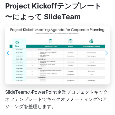
Project Kickoffテンプレート
〜によって SlideTeam
SlideTeamのPowerPoint企業プロジェクトキック
オフテンプレートでキックオフミーティングのア
ジェンダを整理します。