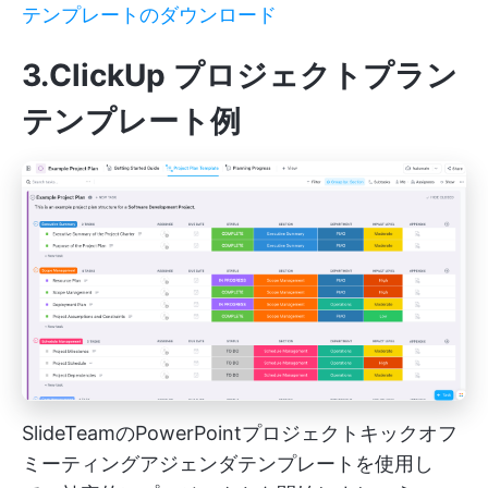
テンプレートのダウンロード
3.ClickUp プロジェクトプラン
テンプレート例
SlideTeamのPowerPointプロジェクトキックオフ
ミーティングアジェンダテンプレートを使用し