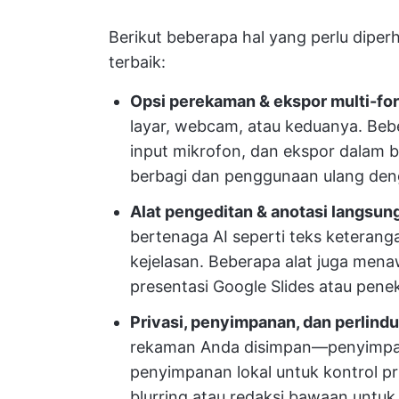
Berikut beberapa hal yang perlu diper
terbaik:
Opsi perekaman & ekspor multi-fo
layar, webcam, atau keduanya. Beb
input mikrofon, dan ekspor dalam b
berbagi dan penggunaan ulang de
Alat pengeditan & anotasi langsun
bertenaga AI seperti teks keteran
kejelasan. Beberapa alat juga mena
presentasi Google Slides atau pene
Privasi, penyimpanan, dan perlindu
rekaman Anda disimpan—penyimpana
penyimpanan lokal untuk kontrol pri
blurring atau redaksi bawaan untuk 