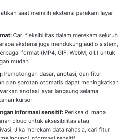
hatikan saat memilih ekstensi perekam layar
rmat:
Cari fleksibilitas dalam merekam seluruh
erapa ekstensi juga mendukung audio sistem,
erbagai format (MP4, GIF, WebM, dll.) untuk
ngan mudah
g:
Pemotongan dasar, anotasi, dan fitur
gan dan sorotan otomatis dapat meningkatkan
warkan anotasi layar langsung selama
kanan kursor
ngan informasi sensitif:
Periksa di mana
n cloud untuk aksesibilitas atau
vasi. Jika merekam data rahasia, cari fitur
melindungi informasi sensitif