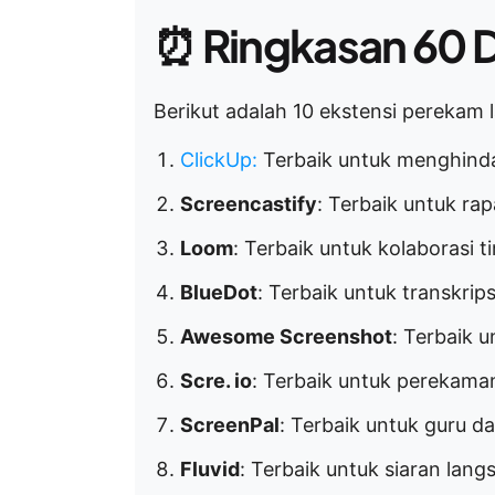
⏰
Ringkasan 60 D
Berikut adalah 10 ekstensi perekam 
ClickUp
:
Terbaik untuk menghinda
Screencastify
: Terbaik untuk ra
Loom
: Terbaik untuk kolaborasi 
BlueDot
: Terbaik untuk transkrips
Awesome Screenshot
: Terbaik 
Scre. io
: Terbaik untuk perekaman
ScreenPal
: Terbaik untuk guru 
Fluvid
: Terbaik untuk siaran lan