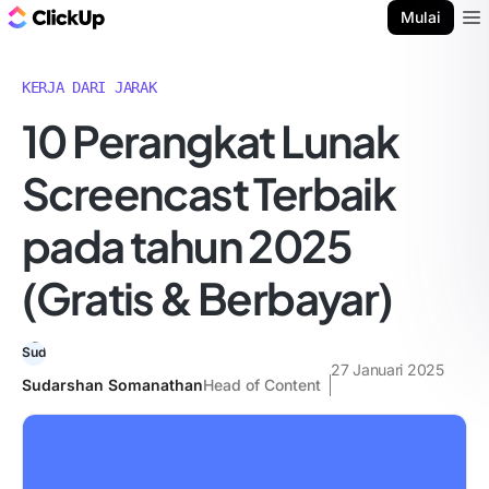
Blog ClickUp
Mulai
Ope
KERJA DARI JARAK
10 Perangkat Lunak
Screencast Terbaik
pada tahun 2025
(Gratis & Berbayar)
27 Januari 2025
Sudarshan Somanathan
Head of Content