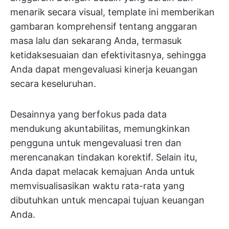
menarik secara visual, template ini memberikan
gambaran komprehensif tentang anggaran
masa lalu dan sekarang Anda, termasuk
ketidaksesuaian dan efektivitasnya, sehingga
Anda dapat mengevaluasi kinerja keuangan
secara keseluruhan.
Desainnya yang berfokus pada data
mendukung akuntabilitas, memungkinkan
pengguna untuk mengevaluasi tren dan
merencanakan tindakan korektif. Selain itu,
Anda dapat melacak kemajuan Anda untuk
memvisualisasikan waktu rata-rata yang
dibutuhkan untuk mencapai tujuan keuangan
Anda.