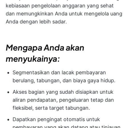
kebiasaan pengelolaan anggaran yang sehat
dan memungkinkan Anda untuk mengelola uang
Anda dengan lebih sadar.
Mengapa Anda akan
menyukainya:
Segmentasikan dan lacak pembayaran
berulang, tabungan, dan biaya gaya hidup.
Akses bagian yang sudah disiapkan untuk
aliran pendapatan, pengeluaran tetap dan
fleksibel, serta target tabungan.
Dapatkan pengingat otomatis untuk
pembayaran yang akan datang atau tinjauan