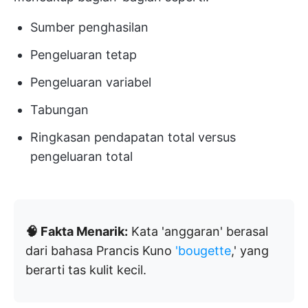
Sumber penghasilan
Pengeluaran tetap
Pengeluaran variabel
Tabungan
Ringkasan pendapatan total versus
pengeluaran total
🧠 Fakta Menarik:
Kata 'anggaran' berasal
dari bahasa Prancis Kuno
'bougette
,' yang
berarti tas kulit kecil.