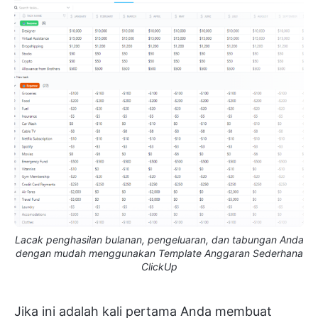
Lacak penghasilan bulanan, pengeluaran, dan tabungan Anda
dengan mudah menggunakan Template Anggaran Sederhana
ClickUp
Jika ini adalah kali pertama Anda membuat