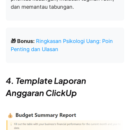
dan memantau tabungan.
🎁 Bonus:
Ringkasan Psikologi Uang: Poin
Penting dan Ulasan
4. Template Laporan
Anggaran ClickUp