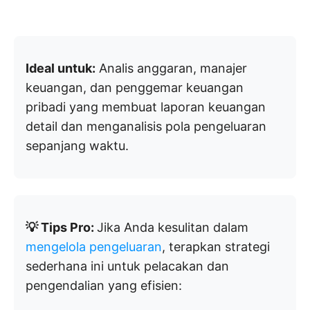
Ideal untuk:
Analis anggaran, manajer
keuangan, dan penggemar keuangan
pribadi yang membuat laporan keuangan
detail dan menganalisis pola pengeluaran
sepanjang waktu.
💡 Tips Pro:
Jika Anda kesulitan dalam
mengelola pengeluaran
, terapkan strategi
sederhana ini untuk pelacakan dan
pengendalian yang efisien: