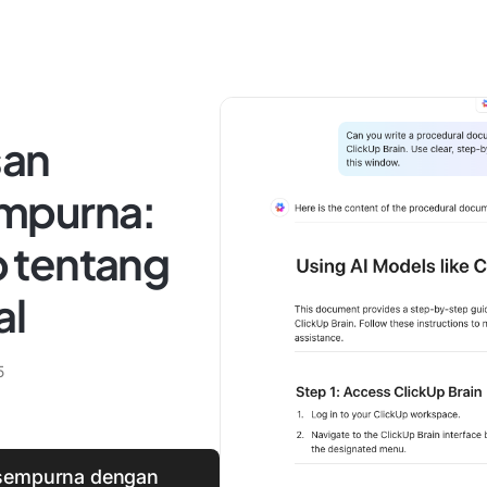
san
mpurna:
 tentang
al
5
 sempurna dengan